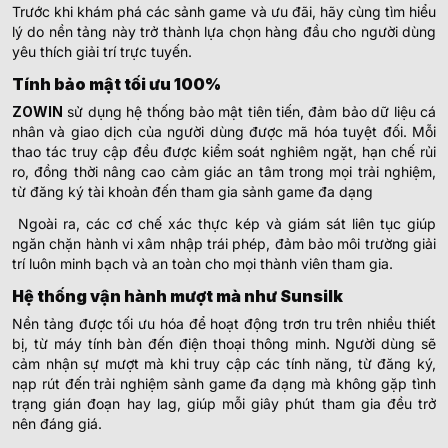
Trước khi khám phá các sảnh game và ưu đãi, hãy cùng tìm hiểu
lý do nền tảng này trở thành lựa chọn hàng đầu cho người dùng
yêu thích giải trí trực tuyến.
Tính bảo mật tối ưu 100%
ZOWIN
sử dụng hệ thống bảo mật tiên tiến, đảm bảo dữ liệu cá
nhân và giao dịch của người dùng được mã hóa tuyệt đối. Mỗi
thao tác truy cập đều được kiểm soát nghiêm ngặt, hạn chế rủi
ro, đồng thời nâng cao cảm giác an tâm trong mọi trải nghiệm,
từ đăng ký tài khoản đến tham gia sảnh game đa dạng
Ngoài ra, các cơ chế xác thực kép và giám sát liên tục giúp
ngăn chặn hành vi xâm nhập trái phép, đảm bảo môi trường giải
trí luôn minh bạch và an toàn cho mọi thành viên tham gia.
Hệ thống vận hành mượt mà như Sunsilk
Nền tảng được tối ưu hóa để hoạt động trơn tru trên nhiều thiết
bị, từ máy tính bàn đến điện thoại thông minh. Người dùng sẽ
cảm nhận sự mượt mà khi truy cập các tính năng, từ đăng ký,
nạp rút đến trải nghiệm sảnh game đa dạng mà không gặp tình
trạng gián đoạn hay lag, giúp mỗi giây phút tham gia đều trở
nên đáng giá.