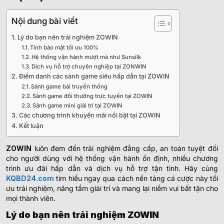
Nội dung bài viết
Lý do bạn nên trải nghiệm ZOWIN
Tính bảo mật tối ưu 100%
Hệ thống vận hành mượt mà như Sunsilk
Dịch vụ hỗ trợ chuyên nghiệp tại ZONWIN
Điểm danh các sảnh game siêu hấp dẫn tại ZOWIN
Sảnh game bài truyền thống
Sảnh game đổi thưởng trực tuyến tại ZOWIN
Sảnh game mini giải trí tại ZOWIN
Các chương trình khuyến mãi nổi bật tại ZOWIN
Kết luận
ZOWIN
luôn đem đến trải nghiệm đẳng cấp, an toàn tuyệt đối
cho người dùng với hệ thống vận hành ổn định, nhiều chương
trình ưu đãi hấp dẫn và dịch vụ hỗ trợ tận tình. Hãy cùng
KQBD24.com
tìm hiểu ngay qua cách nền tảng cá cược này tối
ưu trải nghiệm, nâng tầm giải trí và mang lại niềm vui bất tận cho
mọi thành viên.
Lý do bạn nên trải nghiệm ZOWIN