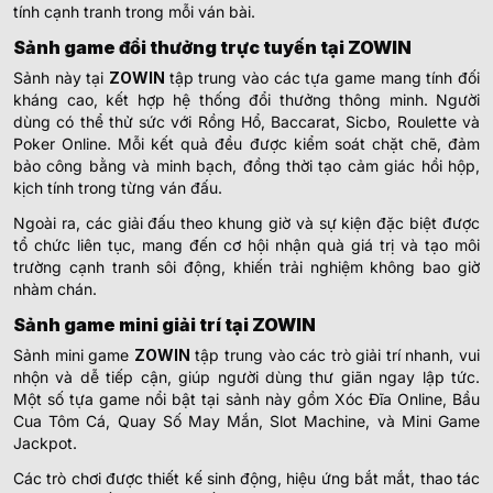
tính cạnh tranh trong mỗi ván bài.
Sảnh game đổi thưởng trực tuyến tại ZOWIN
Sảnh này tại
ZOWIN
tập trung vào các tựa game mang tính đối
kháng cao, kết hợp hệ thống đổi thưởng thông minh. Người
dùng có thể thử sức với Rồng Hổ, Baccarat, Sicbo, Roulette và
Poker Online. Mỗi kết quả đều được kiểm soát chặt chẽ, đảm
bảo công bằng và minh bạch, đồng thời tạo cảm giác hồi hộp,
kịch tính trong từng ván đấu.
Ngoài ra, các giải đấu theo khung giờ và sự kiện đặc biệt được
tổ chức liên tục, mang đến cơ hội nhận quà giá trị và tạo môi
trường cạnh tranh sôi động, khiến trải nghiệm không bao giờ
nhàm chán.
Sảnh game mini giải trí tại ZOWIN
Sảnh mini game
ZOWIN
tập trung vào các trò giải trí nhanh, vui
nhộn và dễ tiếp cận, giúp người dùng thư giãn ngay lập tức.
Một số tựa game nổi bật tại sảnh này gồm Xóc Đĩa Online, Bầu
Cua Tôm Cá, Quay Số May Mắn, Slot Machine, và Mini Game
Jackpot.
Các trò chơi được thiết kế sinh động, hiệu ứng bắt mắt, thao tác