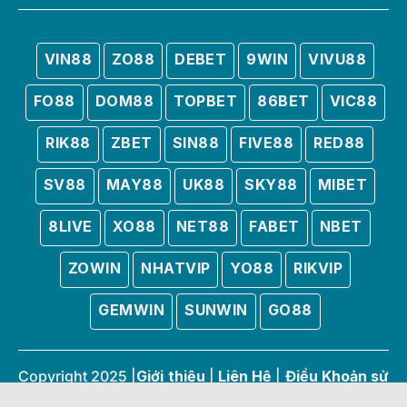
VIN88
ZO88
DEBET
9WIN
VIVU88
FO88
DOM88
TOPBET
86BET
VIC88
RIK88
ZBET
SIN88
FIVE88
RED88
SV88
MAY88
UK88
SKY88
MIBET
8LIVE
XO88
NET88
FABET
NBET
ZOWIN
NHATVIP
YO88
RIKVIP
GEMWIN
SUNWIN
GO88
Copyright 2025 |
Giới thiệu
|
Liên Hệ
|
Điều Khoản sử
dụng
|
Chính sách bảo mật