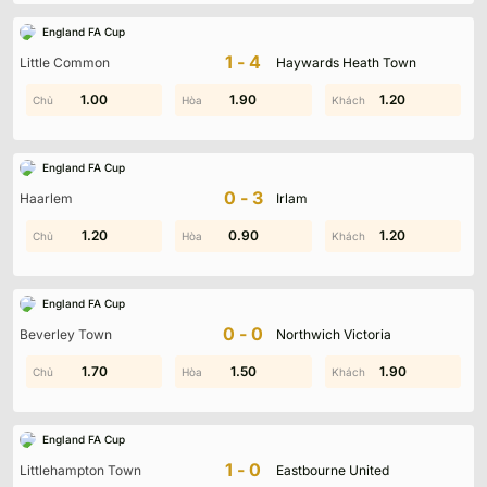
England FA Cup
1-4
Little Common
Haywards Heath Town
0.20
1.00
1.90
0.10
0.10
1.20
England FA Cup
0-3
Haarlem
Irlam
1.30
1.20
0.90
1.40
1.20
1.20
England FA Cup
0-0
Beverley Town
Northwich Victoria
0.10
1.70
1.20
1.50
1.40
1.90
England FA Cup
1-0
Littlehampton Town
Eastbourne United