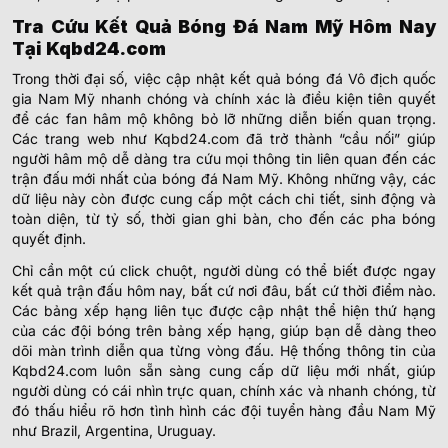
Tra Cứu Kết Quả Bóng Đá Nam Mỹ Hôm Nay
Tại Kqbd24.com
Trong thời đại số, việc cập nhật kết quả bóng đá Vô địch quốc
gia Nam Mỹ nhanh chóng và chính xác là điều kiện tiên quyết
để các fan hâm mộ không bỏ lỡ những diễn biến quan trọng.
Các trang web như Kqbd24.com đã trở thành “cầu nối” giúp
người hâm mộ dễ dàng tra cứu mọi thông tin liên quan đến các
trận đấu mới nhất của bóng đá Nam Mỹ. Không những vậy, các
dữ liệu này còn được cung cấp một cách chi tiết, sinh động và
toàn diện, từ tỷ số, thời gian ghi bàn, cho đến các pha bóng
quyết định.
Chỉ cần một cú click chuột, người dùng có thể biết được ngay
kết quả trận đấu hôm nay, bất cứ nơi đâu, bất cứ thời điểm nào.
Các bảng xếp hạng liên tục được cập nhật thể hiện thứ hạng
của các đội bóng trên bảng xếp hạng, giúp bạn dễ dàng theo
dõi màn trình diễn qua từng vòng đấu. Hệ thống thông tin của
Kqbd24.com luôn sẵn sàng cung cấp dữ liệu mới nhất, giúp
người dùng có cái nhìn trực quan, chính xác và nhanh chóng, từ
đó thấu hiểu rõ hơn tình hình các đội tuyển hàng đầu Nam Mỹ
như Brazil, Argentina, Uruguay.