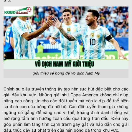
giới thiệu về bóng đá Vô địch Nam Mỹ
Chính sự giàu truyền thống ấy tạo nên sức hút đặc biệt cho các
giải đấu khu vực. Những giải như Copa America không chỉ giúp
nâng cao năng lực cho các đội tuyển mà còn là dịp để thể hiện
sự đỉnh cao của bóng đá nội bộ. Các đội tuyển tham gia không
ngừng cố gắng để nâng cao vị thế, khẳng định danh tiếng và
mở rộng tầm ảnh hưởng toàn cầu qua từng trận đấu. Điều này
góp phần làm tăng tính cạnh tranh gay gắt và hấp dẫn cho giải
đấu, thúc đẩy sự phát triển của nền bóng đá trong khu vực.