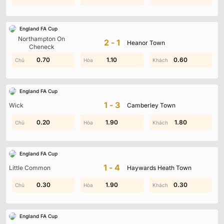
England FA Cup
Northampton On
2-1
Heanor Town
Cheneck
0.70
1.50
2.00
1.10
0.60
1.60
England FA Cup
1-3
Wick
Camberley Town
0.20
1.00
1.90
1.20
0.80
1.80
England FA Cup
1-4
Little Common
Haywards Heath Town
0.30
1.20
0.50
1.90
0.30
1.00
England FA Cup