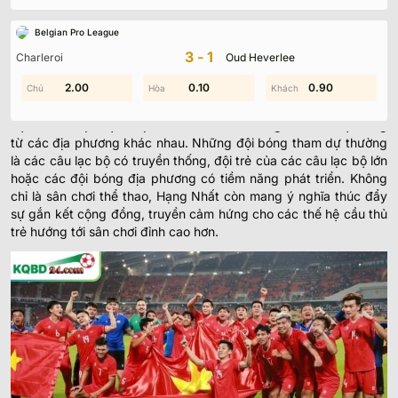
giúp bạn không bỏ lỡ bất kỳ khoảnh khắc nào của mùa giải.
Belgian Pro League
Hạng Nhất Việt Nam: Tổng Quan
3-1
Charleroi
Oud Heverlee
Hạng Nhất Việt Nam là giải đấu bóng đá cấp độ thứ hai của Việt
2.00
1.00
0.60
0.10
0.90
0.10
Nam, được tổ chức lần đầu tiên vào những năm 2000 nhằm
mục đích phát triển phong trào bóng đá quốc nội, nâng cao trình
độ các câu lạc bộ và tạo ra sân chơi cân bằng cho các đội bóng
từ các địa phương khác nhau. Những đội bóng tham dự thường
là các câu lạc bộ có truyền thống, đội trẻ của các câu lạc bộ lớn
hoặc các đội bóng địa phương có tiềm năng phát triển. Không
chỉ là sân chơi thể thao, Hạng Nhất còn mang ý nghĩa thúc đẩy
sự gắn kết cộng đồng, truyền cảm hứng cho các thế hệ cầu thủ
trẻ hướng tới sân chơi đỉnh cao hơn.