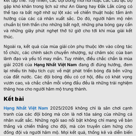
kết tập thể. Tuy nhiên, các đội bóng mới nổi hoặc các câu lạc bộ
gặp khó khăn trong lịch sử như An Giang hay Đắk Lắk cũng có
thể tạo ra bất ngờ nhờ sự lột xác về chiến thuật hoặc tầm ảnh
hưởng của các cá nhân xuất sắc. Do đó, người hâm mộ nên
chuẩn bị tinh thần cho những bất ngờ, những pha bóng gay cấn
và những giây phút nghẹt thở từ giờ cho tới khi mùa giải kết
thúc.
Ngoài ra, kết quả của mùa giải còn phụ thuộc lớn vào công tác
tổ chức, các chính sách chuyển nhượng, sự chăm sóc của ban
lãnh đạo và yếu tố may mắn. Tuy nhiên, điều chắc chắn là mùa
giải 2026 của
Hạng Nhất Việt Nam
đang đi đúng hướng, đem
lại nhiều tín hiệu tích cực về mặt phát triển bóng đá bền vững
của đất nước. Các đội bóng đều có cơ hội, đều có khát vọng
vươn cao, và chắc chắn mỗi vòng đấu đều là những trải nghiệm
thăng hoa cho người hâm mộ trung thành.
Kết bài
Hạng Nhất Việt Nam
2025/2026 không chỉ là sân chơi cạnh
tranh của các đội bóng mà còn là nơi tỏa sáng của những cá
nhân xuất sắc. Những ngôi sao nổi bật không chỉ mang về bàn
thắng và chiến thắng cho đội, mà còn truyền cảm hứng cho
đồng đội và người hâm mộ. Mọi kết quả, thống kê và diễn biến