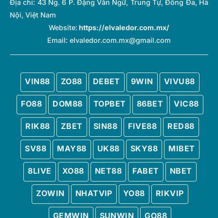
Địa chỉ:
43 Ng. 6 P. Đặng Văn Ngữ, Trung Tự, Đống Đa, Hà
Nội, Việt Nam
Website:
https://elvaledor.com.mx/
Email:
elvaledor.com.mx@gmail.com
VIN88
ZO88
DEBET
9WIN
VIVU88
FO88
DOM88
TOPBET
86BET
VIC88
RIK88
ZBET
SIN88
FIVE88
RED88
SV88
MAY88
UK88
SKY88
MIBET
8LIVE
XO88
NET88
FABET
NBET
ZOWIN
NHATVIP
YO88
RIKVIP
GEMWIN
SUNWIN
GO88