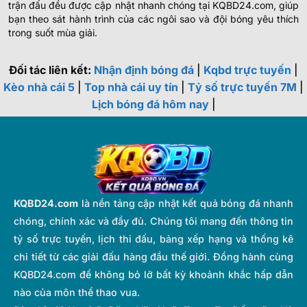
trận đấu đều được cập nhật nhanh chóng tại KQBD24.com, giúp
bạn theo sát hành trình của các ngôi sao và đội bóng yêu thích
trong suốt mùa giải.
Đối tác liên kết:
Nhận định bóng đá
|
Kqbd trực tuyến
|
Kèo nhà cái 5
|
Top nhà cái uy tín
|
Tỷ số trực tuyến 7M
|
Lịch bóng đá hôm nay
|
KQBD24.com
là nền tảng cập nhật kết quả bóng đá nhanh
chóng, chính xác và đầy đủ. Chúng tôi mang đến thông tin
tỷ số trực tuyến, lịch thi đấu, bảng xếp hạng và thống kê
chi tiết từ các giải đấu hàng đầu thế giới. Đồng hành cùng
KQBD24.com để không bỏ lỡ bất kỳ khoảnh khắc hấp dẫn
nào của môn thể thao vua.