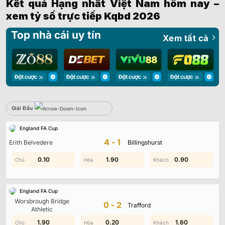
Kết quả Hạng nhất Việt Nam hôm nay –
xem tỷ số trực tiếp Kqbd 2026
Top nhà cái uy tín
Xem tất cả
Giải Đấu
Sbobet
England FA Cup
Không có dữ liệu vui lòng chọn bộ lọc khác
4-1
Erith Belvedere
Billingshurst
1.60
0.10
1.90
1.90
0.90
0.20
England FA Cup
Worsbrough Bridge
0-2
Trafford
Athletic
1.60
1.90
0.20
1.70
1.60
0.10