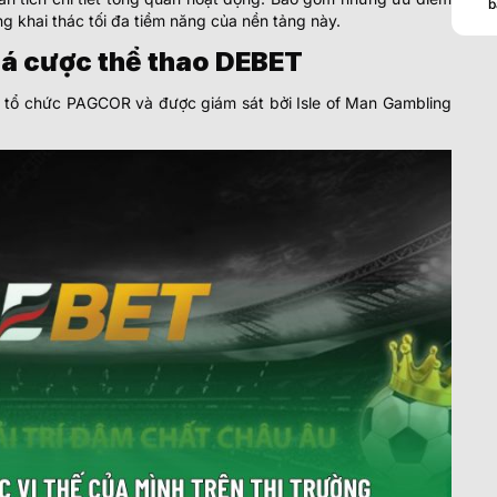
b
ng khai thác tối đa tiềm năng của nền tảng này.
cá cược thể thao DEBET
 tổ chức PAGCOR và được giám sát bởi Isle of Man Gambling