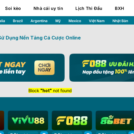
Soi kèo
Nhà cái uy tín
Lịch Thi Đấu
BXH
alia
Brazil
Argentina
Mỹ
Mexico
Việt Nam
Nhật Bản
 Sử Dụng Nền Tảng Cá Cược Online
Block
"hot"
not found