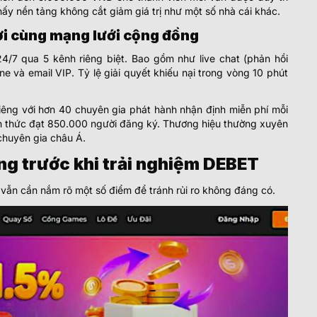
hấy nền tảng không cắt giảm giá trị như một số nhà cái khác.
i cùng mạng lưới cộng đồng
/7 qua 5 kênh riêng biệt. Bao gồm như live chat (phản hồi
ine và email VIP. Tỷ lệ giải quyết khiếu nại trong vòng 10 phút
êng với hơn 40 chuyên gia phát hành nhận định miễn phí mỗi
nh thức đạt 850.000 người đăng ký. Thương hiệu thường xuyên
chuyên gia châu Á.
g trước khi trải nghiệm DEBET
g vẫn cần nắm rõ một số điểm để tránh rủi ro không đáng có.