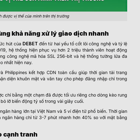
được vị thế của mình trên thị trường
ùng khả năng xử lý giao dịch nhanh
sức hút của
DEBET
đến từ hai yếu tố cốt lõi công nghệ và tỷ lệ
19, hệ thống hiện phục vụ hơn 2 triệu thành viên hoạt động
ng công nghệ mã hóa SSL 256-bit và hệ thống tường lửa đa
o nhất hiện nay.
à Philippines kết hợp CDN toàn cầu giúp thời gian tải trang
ận diện khuôn mặt và vân tay cho phép đăng nhập chỉ trong
ược chỉ bằng một chạm đã được tối ưu riêng cho dòng kèo rung
ỏ lỡ biến động tỷ số trong vài giây cuối.
 ngân hàng lớn tại Việt Nam và 5 ví điện tử phổ biến. Thời gian
oản ngân hàng chỉ từ 3-7 phút nhanh hơn 40% so với mặt bằng
o cạnh tranh