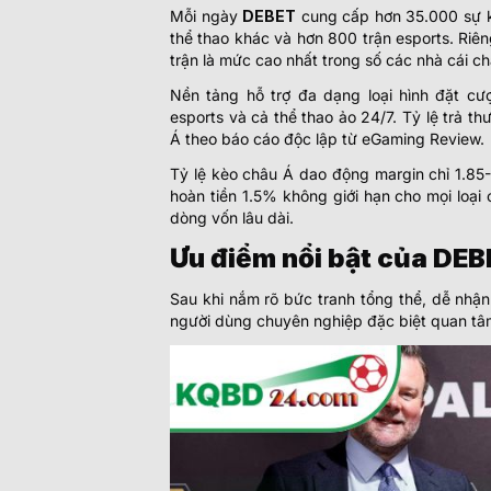
Mỗi ngày
DEBET
cung cấp hơn 35.000 sự ki
thể thao khác và hơn 800 trận esports. Riê
trận là mức cao nhất trong số các nhà cái ch
Nền tảng hỗ trợ đa dạng loại hình đặt cượ
esports và cả thể thao ảo 24/7. Tỷ lệ trả 
Á theo báo cáo độc lập từ eGaming Review.
Tỷ lệ kèo châu Á dao động margin chỉ 1.85-
hoàn tiền 1.5% không giới hạn cho mọi loại 
dòng vốn lâu dài.
Ưu điểm nổi bật của DE
Sau khi nắm rõ bức tranh tổng thể, dễ nhận
người dùng chuyên nghiệp đặc biệt quan tâ