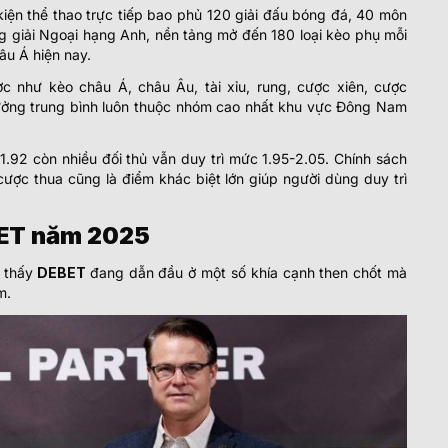
ện thể thao trực tiếp bao phủ 120 giải đấu bóng đá, 40 môn
ng giải Ngoại hạng Anh, nền tảng mở đến 180 loại kèo phụ mỗi
âu Á hiện nay.
c như kèo châu Á, châu Âu, tài xỉu, rung, cược xiên, cược
thưởng trung bình luôn thuộc nhóm cao nhất khu vực Đông Nam
1.92 còn nhiều đối thủ vẫn duy trì mức 1.95-2.05. Chính sách
cược thua cũng là điểm khác biệt lớn giúp người dùng duy trì
BET năm 2025
 thấy
DEBET
đang dẫn đầu ở một số khía cạnh then chốt mà
m.