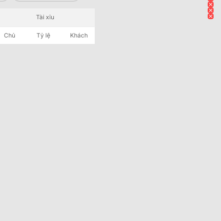
Tài/Xỉu
Tài xỉu
Chủ
Chủ
Tỷ lệ
Tỷ lệ
Khách
Khách