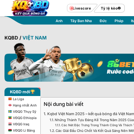
Bỏ
Livescore
Tỷ lệ kèo
qua
nội
Anh
Tây Ban Nha
Đức
Pháp
It
dung
KQBD
/
VIỆT NAM
KQBD mới
La Liga
Nội dung bài viết
Hạng nhất Anh
VĐQG Thụy Sỹ
Kqbd Việt Nam 2025 – kết quả bóng đá Việt Na
VĐQG Ethiopia
Những Thành Tựu Đáng Kể Trong Năm 2025 Của
VĐQG Iraq
Các Nét Đặc Trưng Trong Thành Công Và Thách 
VĐQG Li Băng
Các Giải Đấu Chủ Chốt Và Kết Quả Sáng Nên Mớ