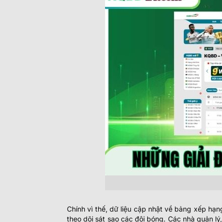
Chính vì thế, dữ liệu cập nhật về bảng xếp hạn
theo dõi sát sao các đội bóng. Các nhà quản l