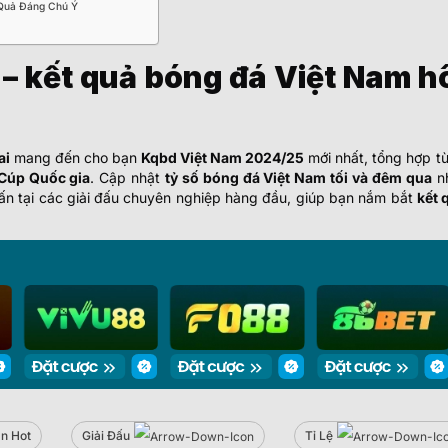
 Quả Đáng Chú Ý
– kết quả bóng đá Việt Nam h
ai
mang đến cho bạn
Kqbd Việt Nam 2024/25
mới nhất, tổng hợp t
 Cúp Quốc gia
. Cập nhật
tỷ số bóng đá Việt Nam tối và đêm qua
nh
 cấn tại các giải đấu chuyên nghiệp hàng đầu, giúp bạn nắm bắt
kết 
ận Hot
Theo Giải Đấu
Giải Đấu
Sbobet
Tỉ Lệ