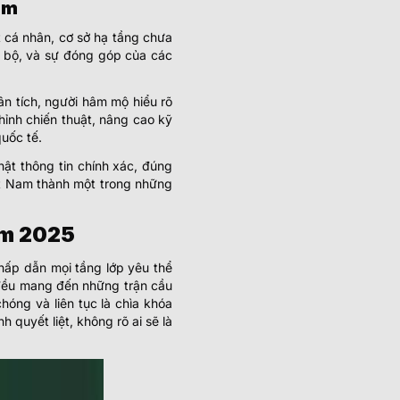
am
t cá nhân, cơ sở hạ tầng chưa
c bộ, và sự đóng góp của các
ân tích, người hâm mộ hiểu rõ
hỉnh chiến thuật, nâng cao kỹ
quốc tế.
ật thông tin chính xác, đúng
ệt Nam thành một trong những
ăm 2025
hấp dẫn mọi tầng lớp yêu thể
 đều mang đến những trận cầu
hóng và liên tục là chìa khóa
 quyết liệt, không rõ ai sẽ là