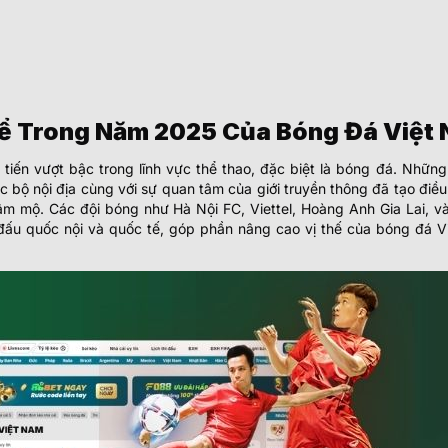
ể Trong Năm 2025 Của Bóng Đá Việt
ến vượt bậc trong lĩnh vực thể thao, đặc biệt là bóng đá. Những c
c bộ nội địa cùng với sự quan tâm của giới truyền thông đã tạo điều 
hâm mộ. Các đội bóng như Hà Nội FC, Viettel, Hoàng Anh Gia Lai,
 đấu quốc nội và quốc tế, góp phần nâng cao vị thế của bóng đá 