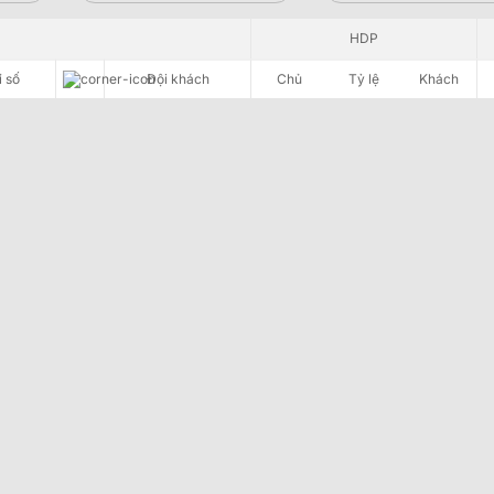
HDP
HDP
ỉ số
ỉ số
Đội khách
Đội khách
Chủ
Chủ
Tỷ lệ
Tỷ lệ
Khách
Khách
Không có dữ liệu vui lòng chọn bộ lọc khác