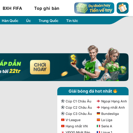
BXH FIFA
Top ghi bàn
Hàn Quốc
Úc
Trung Quốc
Tin tức
Giải bóng đá hot nhất
Cúp C1 Châu Âu
Ngoại Hạng Anh
Cúp C2 Châu Âu
Hạng nhất Anh
Cúp C3 Châu Âu
Bundesliga
V-League
La Liga
Hạng nhất VN
Serie A
VĐQG Nhật Bản
Ligue 1