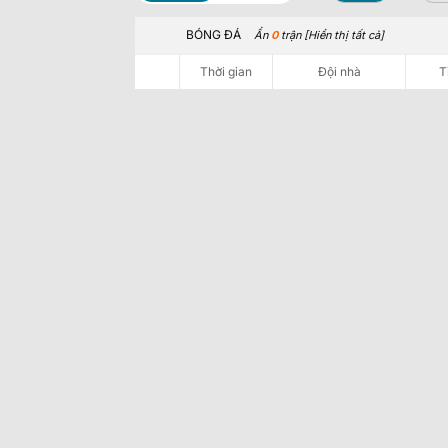
BÓNG ĐÁ
BÓNG ĐÁ
Ẩn
0
trận [Hiển thị tất cả]
Thời gian
Thời gian
Đội nhà
Đội nhà
T
T