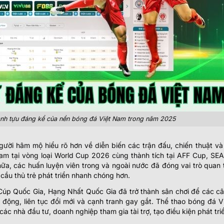
nh tựu đáng kể của nền bóng đá Việt Nam trong năm 2025
người hâm mộ hiểu rõ hơn về diễn biến các trận đấu, chiến thuật v
Nam tại vòng loại World Cup 2026 cùng thành tích tại AFF Cup, S
nữa, các huấn luyện viên trong và ngoài nước đã đóng vai trò quan 
c cầu thủ trẻ phát triển nhanh chóng hơn.
úp Quốc Gia, Hạng Nhất Quốc Gia đã trở thành sân chơi để các câu 
ôi động, liên tục đổi mới và cạnh tranh gay gắt. Thể thao bóng đá 
 nhà đầu tư, doanh nghiệp tham gia tài trợ, tạo điều kiện phát triể