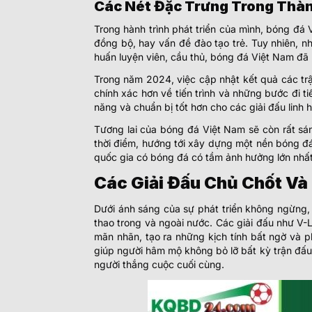
Các Nét Đặc Trưng Trong Thà
Trong hành trình phát triển của mình, bóng đá 
đồng bộ, hay vấn đề đào tạo trẻ. Tuy nhiên, 
huấn luyện viên, cầu thủ, bóng đá Việt Nam đ
Trong năm 2024, việc cập nhật kết quả các trậ
chính xác hơn về tiến trình và những bước đi t
năng và chuẩn bị tốt hơn cho các giải đấu linh 
Tương lai của bóng đá Việt Nam sẽ còn rất sán
thời điểm, hướng tới xây dựng một nền bóng đ
quốc gia có bóng đá có tầm ảnh hưởng lớn nhấ
Các Giải Đấu Chủ Chốt Và
Dưới ánh sáng của sự phát triển không ngừng,
thao trong và ngoài nước. Các giải đấu như 
mãn nhãn, tạo ra những kịch tính bất ngờ và ph
giúp người hâm mộ không bỏ lỡ bất kỳ trận đấu q
người thắng cuộc cuối cùng.