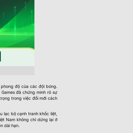
à phong độ của các đội bóng.
EA Games đã chứng minh rõ sự
trọng trong việc đổi mới cách
lạc bộ cạnh tranh khốc liệt,
Việt Nam không chỉ dừng lại ở
n dài hạn.