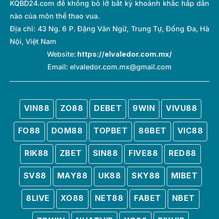
KQBD24.com để không bỏ lỡ bất kỳ khoảnh khắc hấp dẫn
nào của môn thể thao vua.
Địa chỉ:
43 Ng. 6 P. Đặng Văn Ngữ, Trung Tự, Đống Đa, Hà
Nội, Việt Nam
Website:
https://elvaledor.com.mx/
Email:
elvaledor.com.mx@gmail.com
VIN88
ZO88
DEBET
9WIN
VIVU88
FO88
DOM88
TOPBET
86BET
VIC88
RIK88
ZBET
SIN88
FIVE88
RED88
SV88
MAY88
UK88
SKY88
MIBET
8LIVE
XO88
NET88
FABET
NBET