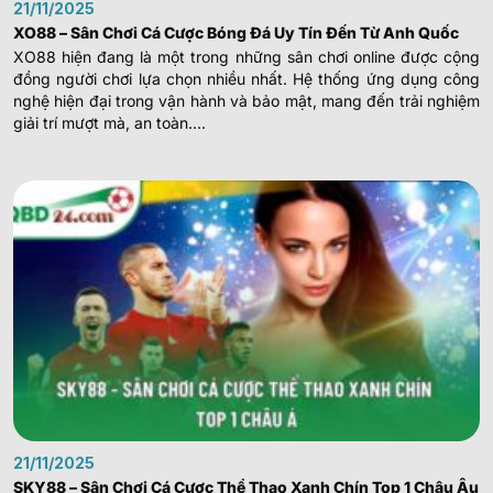
21/11/2025
XO88 – Sân Chơi Cá Cược Bóng Đá Uy Tín Đến Từ Anh Quốc
XO88 hiện đang là một trong những sân chơi online được cộng
đồng người chơi lựa chọn nhiều nhất. Hệ thống ứng dụng công
nghệ hiện đại trong vận hành và bảo mật, mang đến trải nghiệm
giải trí mượt mà, an toàn....
21/11/2025
SKY88 – Sân Chơi Cá Cược Thể Thao Xanh Chín Top 1 Châu Âu