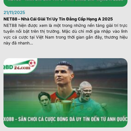
21/11/2025
NET88 – Nhà Cái Giải Trí Uy Tín Đẳng Cấp Hạng A 2025
NET88 hiện được xem là một trong những nền tảng giải trí trực
tuyến nổi bật trên thị trường. Mặc dù chỉ mới gia nhập vào lĩnh
vực cá cược tại Việt Nam trong thời gian gần đây, thương hiệu
này đã nhanh...