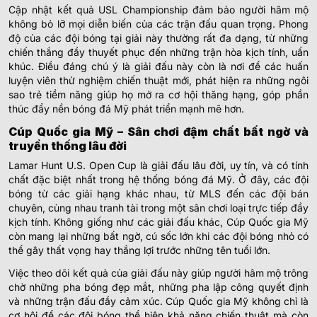
Cập nhật kết quả USL Championship đảm bảo người hâm mộ
không bỏ lỡ mọi diễn biến của các trận đấu quan trọng. Phong
độ của các đội bóng tại giải này thường rất đa dạng, từ những
chiến thắng đầy thuyết phục đến những trận hòa kịch tính, uẩn
khúc. Điều đáng chú ý là giải đấu này còn là nơi để các huấn
luyện viên thử nghiệm chiến thuật mới, phát hiện ra những ngôi
sao trẻ tiềm năng giúp họ mở ra cơ hội thăng hạng, góp phần
thúc đẩy nền bóng đá Mỹ phát triển mạnh mẽ hơn.
Cúp Quốc gia Mỹ – Sân chơi đậm chất bất ngờ và
truyền thống lâu đời
Lamar Hunt U.S. Open Cup là giải đấu lâu đời, uy tín, và có tính
chất đặc biệt nhất trong hệ thống bóng đá Mỹ. Ở đây, các đội
bóng từ các giải hạng khác nhau, từ MLS đến các đội bán
chuyên, cùng nhau tranh tài trong một sân chơi loại trực tiếp đầy
kịch tính. Không giống như các giải đấu khác, Cúp Quốc gia Mỹ
còn mang lại những bất ngờ, cú sốc lớn khi các đội bóng nhỏ có
thể gây thất vọng hay thắng lợi trước những tên tuổi lớn.
Việc theo dõi kết quả của giải đấu này giúp người hâm mộ trông
chờ những pha bóng đẹp mắt, những pha lập công quyết định
và những trận đấu đầy cảm xúc. Cúp Quốc gia Mỹ không chỉ là
cơ hội để các đội bóng thể hiện khả năng chiến thuật mà còn