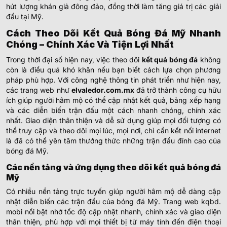
hút lượng khán giả đông đảo, đồng thời làm tăng giá trị các giải
đấu tại Mỹ.
Cách Theo Dõi Kết Quả Bóng Đá Mỹ Nhanh
Chóng – Chính Xác Và Tiện Lợi Nhất
Trong thời đại số hiện nay, việc theo dõi
kết quả bóng đá
không
còn là điều quá khó khăn nếu bạn biết cách lựa chọn phương
pháp phù hợp. Với công nghệ thông tin phát triển như hiện nay,
các trang web như
elvaledor.com.mx
đã trở thành công cụ hữu
ích giúp người hâm mộ có thể cập nhật kết quả, bảng xếp hạng
và các diễn biến trận đấu một cách nhanh chóng, chính xác
nhất. Giao diện thân thiện và dễ sử dụng giúp mọi đối tượng có
thể truy cập và theo dõi mọi lúc, mọi nơi, chỉ cần kết nối internet
là đã có thể yên tâm thưởng thức những trận đấu đỉnh cao của
bóng đá Mỹ.
Các nền tảng và ứng dụng theo dõi kết quả bóng đá
Mỹ
Có nhiều nền tảng trực tuyến giúp người hâm mộ dễ dàng cập
nhật diễn biến các trận đấu của bóng đá Mỹ. Trang web kqbd.
mobi nổi bật nhờ tốc độ cập nhật nhanh, chính xác và giao diện
thân thiện, phù hợp với mọi thiết bị từ máy tính đến điện thoại