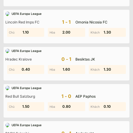
UEFA Europa League
1-1
Lincoln Red Imps FC
Omonia Nicosia FC
0.20
1.10
2.00
1.30
1.80
1.30
UEFA Europa League
0-1
Hradec Kralove
Besiktas JK
0.80
0.40
1.60
1.60
1.30
1.50
UEFA Europa League
1-0
Red Bull Salzburg
AEP Paphos
0.80
1.50
0.30
0.80
0.90
0.10
UEFA Europa League