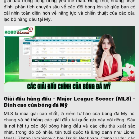
giải đấu trong cộng đồng yêu thể thao. Đồng thời, những nhận
định, phân tích chuyên sâu về các đội bóng lớn sẽ giúp bạn có
cái nhìn toàn diện hơn về năng lực và chiến thuật của các câu
lạc bộ hàng đầu tại Mỹ.
Giải đấu hàng đầu – Major League Soccer (MLS) –
Đỉnh cao của bóng đá Mỹ
MLS là mùa giải cao nhất, là niềm tự hào của bóng đá Mỹ nói
chung và hệ thống các giải đấu tại quốc gia này nói riêng. Đây
là nơi hội tụ các đội bóng hàng đầu và các cầu thủ xuất sắc
nhất, trong đó có nhiều tên tuổi quốc tế lừng danh như Lionel
Messi, Zlatan Ibrahimović hay David Beckham. Chính vì vậy, các