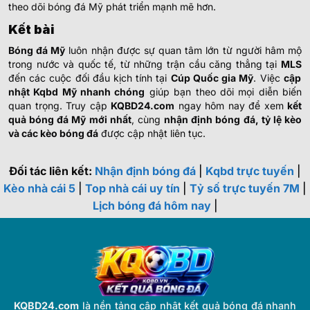
theo dõi bóng đá Mỹ phát triển mạnh mẽ hơn.
Kết bài
Bóng đá Mỹ
luôn nhận được sự quan tâm lớn từ người hâm mộ
trong nước và quốc tế, từ những trận cầu căng thẳng tại
MLS
đến các cuộc đối đầu kịch tính tại
Cúp Quốc gia Mỹ
. Việc
cập
nhật Kqbd Mỹ nhanh chóng
giúp bạn theo dõi mọi diễn biến
quan trọng. Truy cập
KQBD24.com
ngay hôm nay để xem
kết
quả bóng đá Mỹ mới nhất
, cùng
nhận định bóng đá, tỷ lệ kèo
và các kèo bóng đá
được cập nhật liên tục.
Đối tác liên kết:
Nhận định bóng đá
|
Kqbd trực tuyến
|
Kèo nhà cái 5
|
Top nhà cái uy tín
|
Tỷ số trực tuyến 7M
|
Lịch bóng đá hôm nay
|
KQBD24.com
là nền tảng cập nhật kết quả bóng đá nhanh