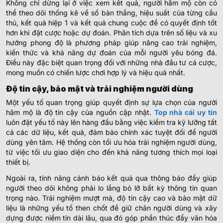
Không chỉ dừng lại ở việc xem kết quả, người hâm mộ còn có
thể theo dõi thống kê về số bàn thắng, hiệu suất của từng cầu
thủ, kết quả hiệp 1 và kết quả chung cuộc để có quyết định tốt
hơn khi đặt cược hoặc dự đoán. Phân tích dựa trên số liệu và xu
hướng phong độ là phương pháp giúp nâng cao trải nghiệm,
kiến thức và khả năng dự đoán của mỗi người yêu bóng đá.
Điều này đặc biệt quan trọng đối với những nhà đầu tư cá cược,
mong muốn có chiến lược chơi hợp lý và hiệu quả nhất.
Độ tin cậy, bảo mật và trải nghiệm người dùng
Một yếu tố quan trọng giúp quyết định sự lựa chọn của người
hâm mộ là độ tin cậy của nguồn cập nhật.
Top nhà cái uy tín
luôn đặt yếu tố này lên hàng đầu bằng việc kiểm tra kỹ lưỡng tất
cả các dữ liệu, kết quả, đảm bảo chính xác tuyệt đối để người
dùng yên tâm. Hệ thống còn tối ưu hóa trải nghiệm người dùng,
từ việc tối ưu giao diện cho đến khả năng tương thích mọi loại
thiết bị.
Ngoài ra, tính năng cảnh báo kết quả qua thông báo đẩy giúp
người theo dõi không phải lo lắng bỏ lỡ bất kỳ thông tin quan
trọng nào. Trải nghiệm mượt mà, độ tin cậy cao và bảo mật dữ
liệu là những yếu tố then chốt để giữ chân người dùng và xây
dựng được niềm tin dài lâu, qua đó góp phần thúc đẩy văn hóa