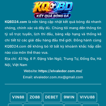
KQBD24.com
là nền tảng cập nhật kết quả bóng đá nhanh
chóng, chính xác và đầy đủ. Chúng tôi mang đến thông tin
tỷ số trực tuyến, lịch thi đấu, bảng xếp hạng và thống kê
chi tiết từ các giải đấu hàng đầu thế giới. Đồng hành cùng
KQBD24.com để không bỏ lỡ bất kỳ khoảnh khắc hấp dẫn
nào của môn thể thao vua.
Địa chỉ:
43 Ng. 6 P. Đặng Văn Ngữ, Trung Tự, Đống Đa, Hà
Nội, Việt Nam
Website:
https://elvaledor.com.mx/
Email:
elvaledor.com.mx@gmail.com
VIN88
ZO88
DEBET
9WIN
VIVU88