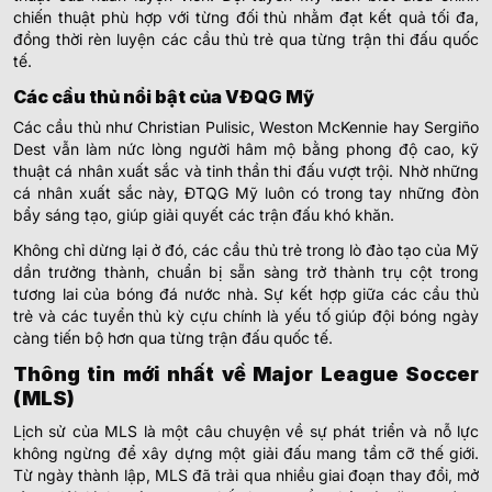
chiến thuật phù hợp với từng đối thủ nhằm đạt kết quả tối đa,
đồng thời rèn luyện các cầu thủ trẻ qua từng trận thi đấu quốc
tế.
Các cầu thủ nổi bật của VĐQG Mỹ
Các cầu thủ như Christian Pulisic, Weston McKennie hay Sergiño
Dest vẫn làm nức lòng người hâm mộ bằng phong độ cao, kỹ
thuật cá nhân xuất sắc và tinh thần thi đấu vượt trội. Nhờ những
cá nhân xuất sắc này, ĐTQG Mỹ luôn có trong tay những đòn
bẩy sáng tạo, giúp giải quyết các trận đấu khó khăn.
Không chỉ dừng lại ở đó, các cầu thủ trẻ trong lò đào tạo của Mỹ
dần trưởng thành, chuẩn bị sẵn sàng trở thành trụ cột trong
tương lai của bóng đá nước nhà. Sự kết hợp giữa các cầu thủ
trẻ và các tuyển thủ kỳ cựu chính là yếu tố giúp đội bóng ngày
càng tiến bộ hơn qua từng trận đấu quốc tế.
Thông tin mới nhất về Major League Soccer
(MLS)
Lịch sử của MLS là một câu chuyện về sự phát triển và nỗ lực
không ngừng để xây dựng một giải đấu mang tầm cỡ thế giới.
Từ ngày thành lập, MLS đã trải qua nhiều giai đoạn thay đổi, mở