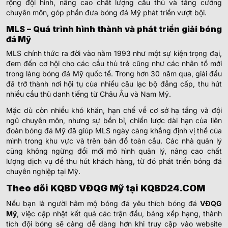
rộng đội hình, nâng cao chất lượng cầu thủ và tăng cường
chuyên môn, góp phần đưa bóng đá Mỹ phát triển vượt bội.
MLS – Quá trình hình thành và phát triển giải bóng
đá Mỹ
MLS chính thức ra đời vào năm 1993 như một sự kiện trọng đại,
đem đến cơ hội cho các cầu thủ trẻ cũng như các nhân tố mới
trong làng bóng đá Mỹ quốc tế. Trong hơn 30 năm qua, giải đấu
đã trở thành nơi hội tụ của nhiều câu lạc bộ đẳng cấp, thu hút
nhiều cầu thủ danh tiếng từ Châu Âu và Nam Mỹ.
Mặc dù còn nhiều khó khăn, hạn chế về cơ sở hạ tầng và đội
ngũ chuyên môn, nhưng sự bền bỉ, chiến lược dài hạn của liên
đoàn bóng đá Mỹ đã giúp MLS ngày càng khẳng định vị thế của
mình trong khu vực và trên bản đồ toàn cầu. Các nhà quản lý
cũng không ngừng đổi mới mô hình quản lý, nâng cao chất
lượng dịch vụ để thu hút khách hàng, từ đó phát triển bóng đá
chuyên nghiệp tại Mỹ.
Theo dõi KQBD VĐQG Mỹ tại KQBD24.COM
Nếu bạn là người hâm mộ bóng đá yêu thích bóng đá
VĐQG
Mỹ
, việc cập nhật kết quả các trận đấu, bảng xếp hạng, thành
tích đội bóng sẽ càng dễ dàng hơn khi truy cập vào website