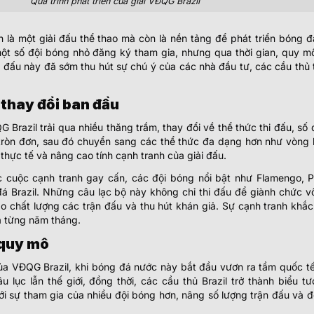
Quá trình phát triển của giải VĐQG Brazil
n là một giải đấu thể thao mà còn là nền tảng để phát triển bóng 
 một số đội bóng nhỏ đăng ký tham gia, nhưng qua thời gian, quy m
i đấu này đã sớm thu hút sự chú ý của các nhà đầu tư, các cầu thủ 
 thay đổi ban đầu
G Brazil trải qua nhiều thăng trầm, thay đổi về thể thức thi đấu, số
tròn đơn, sau đó chuyển sang các thể thức đa dạng hơn như vòng l
thực tế và nâng cao tính cạnh tranh của giải đấu.
c cuộc cạnh tranh gay cấn, các đội bóng nổi bật như Flamengo, P
đá Brazil. Những câu lạc bộ này không chỉ thi đấu để giành chức 
ao chất lượng các trận đấu và thu hút khán giả. Sự cạnh tranh khắc
a từng năm tháng.
 quy mô
ủa VĐQG Brazil, khi bóng đá nước này bắt đầu vươn ra tầm quốc tế.
u lục lẫn thế giới, đồng thời, các cầu thủ Brazil trở thành biểu t
ới sự tham gia của nhiều đội bóng hơn, nâng số lượng trận đấu và 