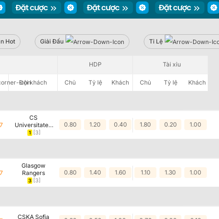
ận Hot
Theo Giải Đấu
Giải Đấu
Sbobet
Tỉ Lệ
HDP
HDP
Tài xỉu
ỉ số
Đội khách
Chủ
Đội khách
Tỷ lệ
Khách
Chủ
Chủ
Tỷ lệ
Tỷ lệ
Khách
Khách
Không có dữ liệu vui lòng chọn bộ lọc khác
CS
0.80
1.20
0.40
1.80
0.20
1.00
7
Universitatea
Craiova
[3]
1
Glasgow
0.80
1.40
1.60
1.10
1.30
1.00
7
Rangers
[3]
3
CSKA Sofia