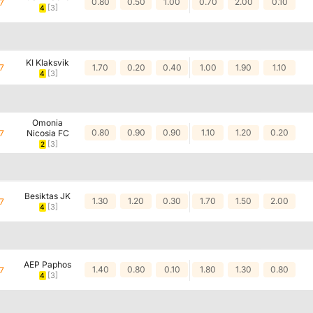
0.80
0.50
1.00
0.70
2.00
0.10
7
[3]
4
KI Klaksvik
7
1.70
0.20
0.40
1.00
1.90
1.10
[3]
4
Omonia
0.80
0.90
0.90
1.10
1.20
0.20
7
Nicosia FC
[3]
2
Besiktas JK
1.30
1.20
0.30
1.70
1.50
2.00
7
[3]
4
AEP Paphos
1.40
0.80
0.10
1.80
1.30
0.80
7
[3]
4