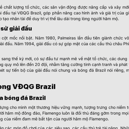
về chất lượng tổ chức, các sân vận động được nâng cấp và xây mới
i đấu tại VĐQG Brazil, góp phần nâng cao hình ảnh và giá trị của g
o tạo nhân tài để duy trì vị thế lâu dài trong lòng người hâm mộ.
sử giải đấu
 cột mốc nổi bật. Năm 1980, Palmeiras lần đầu tiên giành chức vô 
iải đấu. Năm 1994, giải đấu có sự góp mặt của các cầu thủ châu Ph
 sang thế kỷ mới, có sự đầu tư mạnh mẽ về mặt tổ chức, các dung 
ng quy mô lên đến 20 đội, nhằm tăng cường tính cạnh tranh và phát 
t sự tiến bộ của giải đấu nói chung và bóng đá Brazil nói riêng, m
rong VĐQG Brazil
a bóng đá Brazil
 dựng cho mình một thương hiệu vững mạnh, tượng trưng cho niềm tự
người hâm mộ đông đảo, Flamengo luôn là đối thủ đáng gờm trong mọ
ượng của niềm đam mê bất tận của người hâm mộ Flamengo.
ăn các món đồ chơi của các siêu sao, các cầu thủ trẻ tài năng. Nh