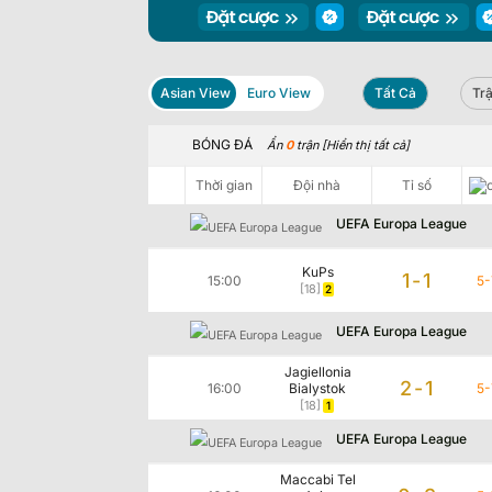
Asian View
Asian View
Euro View
Euro View
Tất Cả
Tỷ Lệ
Tr
BÓNG ĐÁ
BÓNG ĐÁ
Ẩn
0
trận [Hiển thị tất cả]
Thời gian
Thời gian
Đội nhà
Đội nhà
Tỉ số
T
UEFA Europa League
KuPs
1-1
15:00
5-
[18]
2
UEFA Europa League
Jagiellonia
2-1
16:00
Bialystok
5-
[18]
1
UEFA Europa League
Maccabi Tel