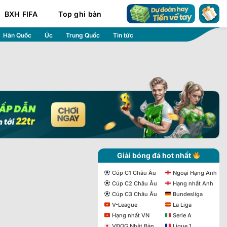
BXH FIFA
Top ghi bàn
Hàn Quốc
Úc
Trung Quốc
Tin tức
Giải bóng đá hot nhất
Cúp C1 Châu Âu
Ngoại Hạng Anh
Cúp C2 Châu Âu
Hạng nhất Anh
Cúp C3 Châu Âu
Bundesliga
V-League
La Liga
Hạng nhất VN
Serie A
VĐQG Nhật Bản
Ligue 1