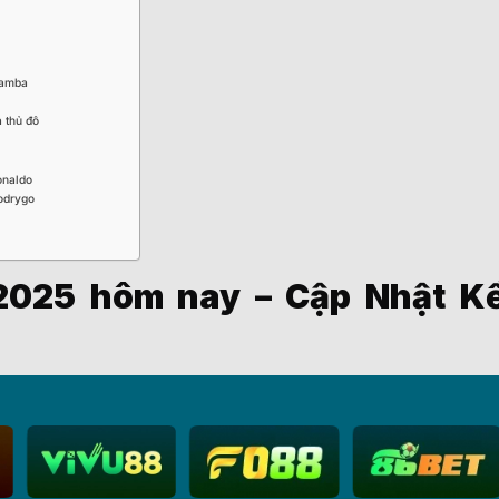
samba
 thủ đô
onaldo
Rodrygo
2025 hôm nay – Cập Nhật K