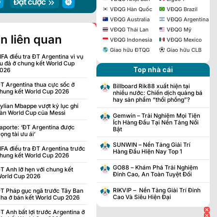
VĐQG Hàn Quốc
VĐQG Brazil
VĐQG Australia
VĐQG Argentina
VĐQG Thái Lan
VĐQG Mỹ
in liên quan
VĐQG Indonesia
VĐQG Mexico
Giao hữu ĐTQG
Giao hữu CLB
IFA điều tra ĐT Argentina vì vụ
̉u đả ở chung kết World Cup
Top nhà cái
026
T Argentina thua cực sốc ở
Billboard Rik88 xuất hiện tại
hung kết World Cup 2026
nhiều nước: Chiến dịch quảng bá
hay sản phẩm “thổi phồng”?
ylian Mbappe vượt kỷ lục ghi
àn World Cup của Messi
Gemwin – Trải Nghiệm Mọi Tiện
Ích Hàng Đầu Tại Nền Tảng Nổi
aporte: ‘ĐT Argentina được
Bật
rọng tài ưu ái’
SUNWIN – Nền Tảng Giải Trí
IFA điều tra ĐT Argentina trước
Hàng Đầu Hiện Nay Top 1
hung kết World Cup 2026
GO88 – Khám Phá Trải Nghiệm
T Anh lỡ hẹn với chung kết
Đỉnh Cao, An Toàn Tuyệt Đối
orld Cup 2026
RIKVIP – Nền Tảng Giải Trí Đỉnh
T Pháp gục ngã trước Tây Ban
Cao Và Siêu Hiện Đại
ha ở bán kết World Cup 2026
T Anh bất lợi trước Argentina ở