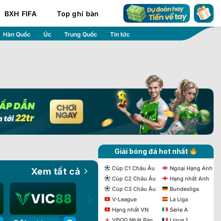
BXH FIFA
Top ghi bàn
Hàn Quốc
Úc
Trung Quốc
Tin tức
Giải bóng đá hot nhất
Cúp C1 Châu Âu
Ngoại Hạng Anh
Xem tất cả
Cúp C2 Châu Âu
Hạng nhất Anh
Cúp C3 Châu Âu
Bundesliga
V-League
La Liga
Hạng nhất VN
Serie A
VĐQG Nhật Bản
Ligue 1