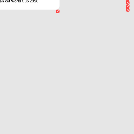
án kết World Cup 2026