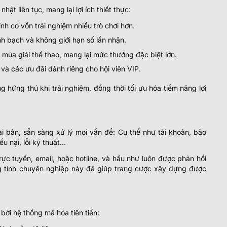
hật liên tục, mang lại lợi ích thiết thực:
nh có vốn trải nghiệm nhiều trò chơi hơn.
inh bạch và không giới hạn số lần nhận.
, mùa giải thể thao, mang lại mức thưởng đặc biệt lớn.
và các ưu đãi dành riêng cho hội viên VIP.
hứng thú khi trải nghiệm, đồng thời tối ưu hóa tiềm năng lợi
 bản, sẵn sàng xử lý mọi vấn đề: Cụ thể như tài khoản, bảo
ếu nại, lỗi kỹ thuật…
rực tuyến, email, hoặc hotline, và hầu như luôn được phản hồi
ng tính chuyên nghiệp này đã giúp trang cược xây dựng được
ởi hệ thống mã hóa tiên tiến: