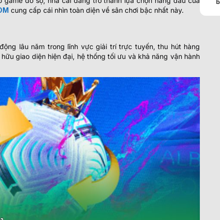
ho game đồ sộ, nhà cái đang trở thành lựa chọn hàng đầu của
b
OM
cung cấp cái nhìn toàn diện về sân chơi bậc nhất này.
ộng lâu năm trong lĩnh vực giải trí trực tuyến, thu hút hàng
ở hữu giao diện hiện đại, hệ thống tối ưu và khả năng vận hành