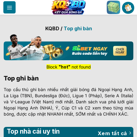
Bỏ
qua
nội
dung
KQBD
/
Top ghi bàn
Block
"hot"
not found
Top ghi bàn
Top cầu thủ ghi bàn nhiều nhất giải bóng đá Ngoại Hạng Anh,
La Liga (TBN), Bundesliga (Đức), Ligue 1 (Pháp), Serie A (Italia)
và V-League (Việt Nam) mới nhất. Danh sách vua phá lưới giải
Ngoại Hạng Anh (NHA), Ý, Cúp C1 và C2 xem theo từng mùa
bóng, được cập nhật NHANH nhất, SỚM nhất và CHÍNH XÁC.
Top nhà cái uy tín
Xem tất cả