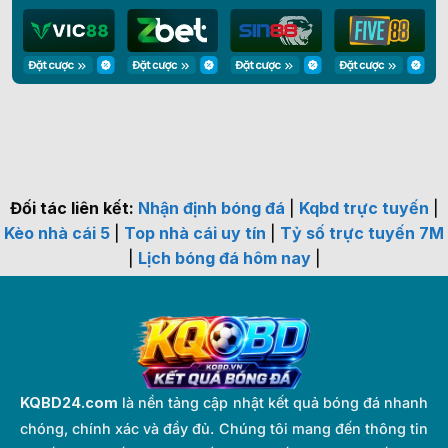
Đối tác liên kết:
Nhận định bóng đá
|
Kqbd trực tuyến
|
Kèo nhà cái 5
|
Top nhà cái uy tín
|
Tỷ số trực tuyến 7M
|
Lịch bóng đá hôm nay
|
KQBD24.com
là nền tảng cập nhật kết quả bóng đá nhanh
chóng, chính xác và đầy đủ. Chúng tôi mang đến thông tin