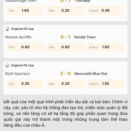
0-1
Guisborough Town
Thornaby
0.60
1.60
0.20
1.60
0.40
1.50
K-League, giải đấu hàng đầu của bóng đá Hàn Quốc, là nơi hội
England FA Cup
tụ những đội bóng mạnh và cạnh tranh quyết liệt. Những đội
như Jeonbuk Hyundai Motors, Ulsan Hyundai, Suwon Bluewings
0-1
Newton Aycliffe
Kendal Town
hay Jeju United luôn tranh chấp ngôi vô địch gay cấn. Với sự kết
0.60
1.90
0.90
1.70
0.30
1.60
hợp giữa kỹ thuật điêu luyện và tinh thần thi đấu kiên cường, K-
League trở thành giải đấu thu hút đông đảo người hâm mộ. Theo
dõi
kết quả bóng đá
Hàn Quốc
tại elvaledor.com.mx giúp bạn
cập nhật nhanh chóng mọi diễn biến từ bàn thắng, thẻ phạt,
England FA Cup
phạt góc đến các tình huống quan trọng ngay sau khi trận đấu
2-0
Blyth Spartans
Newcastle Blue Star
kết thúc.
0.20
1.30
0.30
2.00
1.30
1.50
Bước Tiến Vượt Bậc Của Bóng Đá Hàn Quốc
Bóng đá Hàn Quốc không phải là một hiện tượng tình cờ mà là
kết quả của một quá trình phát triển lâu dài và bài bản. Chính vì
vậy, các yếu tố như hệ thống đào tạo trẻ, chiến lược quản lý đội
bóng, và nền tảng cơ sở hạ tầng đã góp phần quan trọng đưa
quốc gia này trở thành một trong những trung tâm thể thao
hàng đầu của châu Á.