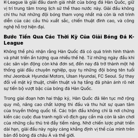
K-League là giải đấu danh giá nhất của bóng đá Hàn Quốc, giữ
vị trí trung tâm trong lịch sử thể thao nước này. Giải đấu không
chỉ thu hút những đội bóng tham vọng nhất mà còn là nơi trình
diễn của các cầu thủ xuất sắc, chiến thuật đỉnh cao, và công
nghệ hỗ trợ hiện đại.
Bước Tiến Qua Các Thời Kỳ Của Giải Bóng Đá K-
League
Không thể phủ nhận rằng Hàn Quốc đã có quá trình hình thành
và phát triển ấn tượng qua nhiều thế hệ. Từ những ngày đầu khi
các sân vận động còn khá đơn sơ, đến nay đã trở thành một hệ
thống giải đấu chuyên nghiệp, quy tụ những đội bóng tên tuổi
như Jeonbuk Hyundai Motors, Ulsan Hyundai, FC Seoul. Sự thay
đổi về mặt kỹ thuật, chiến thuật và hạ tầng đã phản ánh rõ nét
sự tiến bộ vượt bậc của bóng đá Hàn Quốc.
Trong giai đoạn hơn hai thập kỷ, Hàn Quốc đã liên tục mở rộng
quy mô, nâng cao chất lượng thi đấu và thu hút sự quan tâm
của truyền thông quốc tế. Các trận đấu không chỉ là nơi chứng
kiến các cuộc đua tranh ngôi vô địch gay cấn mà còn là sân chơi
của những cầu thủ trẻ đầy tiềm năng. Nhờ chiến lược phát triển
dài hạn, giải đấu này ngày càng khẳng định vị thế của mình trên
bản đồ bóng đá châu Á và thế giới.