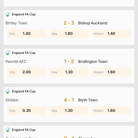
England FA Cup
2-3
Birtley Town
Bishop Auckland
0.70
1.40
2.00
1.80
1.30
1.40
England FA Cup
1-2
Penrith AFC
Bridlington Town
2.00
2.00
1.60
1.20
0.60
1.60
England FA Cup
4-1
Shildon
Blyth Town
0.20
1.40
1.30
1.10
1.60
1.70
England FA Cup