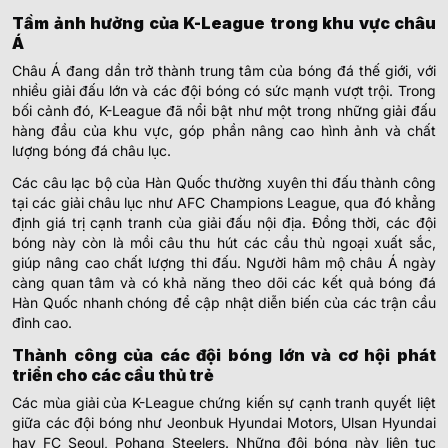
Tầm ảnh hưởng của K-League trong khu vực châu
Á
Châu Á đang dần trở thành trung tâm của bóng đá thế giới, với
nhiều giải đấu lớn và các đội bóng có sức mạnh vượt trội. Trong
bối cảnh đó, K-League đã nổi bật như một trong những giải đấu
hàng đầu của khu vực, góp phần nâng cao hình ảnh và chất
lượng bóng đá châu lục.
Các câu lạc bộ của Hàn Quốc thường xuyên thi đấu thành công
tại các giải châu lục như AFC Champions League, qua đó khẳng
định giá trị cạnh tranh của giải đấu nội địa. Đồng thời, các đội
bóng này còn là mồi câu thu hút các cầu thủ ngoại xuất sắc,
giúp nâng cao chất lượng thi đấu. Người hâm mộ châu Á ngày
càng quan tâm và có khả năng theo dõi các kết quả bóng đá
Hàn Quốc nhanh chóng để cập nhật diễn biến của các trận cầu
đỉnh cao.
Thành công của các đội bóng lớn và cơ hội phát
triển cho các cầu thủ trẻ
Các mùa giải của K-League chứng kiến sự cạnh tranh quyết liệt
giữa các đội bóng như Jeonbuk Hyundai Motors, Ulsan Hyundai
hay FC Seoul, Pohang Steelers. Những đội bóng này liên tục