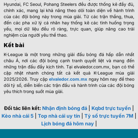
Hyundai, FC Seoul, Pohang Steelers đều được thống kê đầy đủ,
chính xác, mang lại khả năng theo dõi toàn diện về hành trình
của các đội bóng này trong mùa giải. Từ các trận thắng, thua,
đến các pha xử lý cá nhân hay thống kê các tình huống trọng
yếu, mọi dữ liệu đều rõ ràng, trực quan, giúp nâng cao trải
nghiệm của người yêu thể thao.
Kết bài
K-League là một trong những giải đấu bóng đá hấp dẫn nhất
châu Á, nơi các đội bóng cạnh tranh quyết liệt và mang đến
những trận đấu đầy kịch tính. Tại elvaledor.com.mx, bạn có thể
cập nhật nhanh chóng tất cả kết quả K-League mùa giải
2025/2026. Truy cập
elvaledor.com.mx
ngay hôm nay để theo
dõi tỷ số, diễn biến các trận đấu và hành trình của các đội bóng
yêu thích trong suốt mùa giải.
Đối tác liên kết:
Nhận định bóng đá
|
Kqbd trực tuyến
|
Kèo nhà cái 5
|
Top nhà cái uy tín
|
Tỷ số trực tuyến 7M
|
Lịch bóng đá hôm nay
|