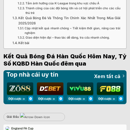
Tầm ảnh hưởng của K-League trong khu vực châu Á
Thành công của các đội bóng lớn và cơ hội phát triển cho các cầu
thủ trẻ
Kết Quả Bóng Đá Và Thông Tin Chính Xác Nhất Trong Mùa Giải
2025/2026
Cập nhật kết quả nhanh chóng – Tiết kiệm thời gian, nâng cao trải
nghiệm
Giao diện hiện đại – thao tác dễ dàng, tra cứu nhanh chóng.
Kết bài
Kết Quả Bóng Đá Hàn Quốc Hôm Nay, Tỷ
Số KQBD Hàn Quốc đêm qua
Top nhà cái uy tín
Xem tất cả
Giải Đấu
Sbobet
England FA Cup