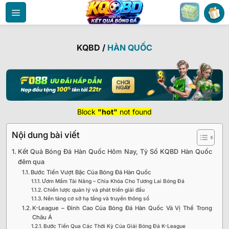
Bỏ
qua
nội
dung
KQBD
/
HÀN QUỐC
Block
"hot"
not found
Nội dung bài viết
Kết Quả Bóng Đá Hàn Quốc Hôm Nay, Tỷ Số KQBD Hàn Quốc
đêm qua
Bước Tiến Vượt Bậc Của Bóng Đá Hàn Quốc
Ươm Mầm Tài Năng – Chìa Khóa Cho Tương Lai Bóng Đá
Chiến lược quản lý và phát triển giải đấu
Nền tảng cơ sở hạ tầng và truyền thông số
K-League – Đỉnh Cao Của Bóng Đá Hàn Quốc Và Vị Thế Trong
Châu Á
Bước Tiến Qua Các Thời Kỳ Của Giải Bóng Đá K-League