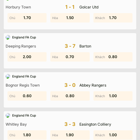
Không có dữ liệu vui lòng chọn bộ lọc khác
1-1
Horbury Town
Golcar Utd
1.00
1.70
0.30
1.50
1.90
1.70
England FA Cup
3-7
Deeping Rangers
Barton
2.00
1.50
0.70
1.20
0.80
0.80
England FA Cup
3-0
Bognor Regis Town
Abbey Rangers
0.40
0.60
0.90
0.80
1.60
1.00
England FA Cup
3-3
Whitley Bay
Easington Colliery
0.70
1.80
1.90
0.10
1.60
1.00