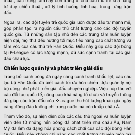
thuật, các trung tâm này còn trang bị cho cầu thủ trẻ khả năng
tư duy chiến thuật, xử lý tình huống linh hoạt trong từng trận
đấu.
Ngoài ra, các đội tuyển trẻ quốc gia luôn được đầu tư mạnh mẽ,
góp phần tạo ra nguồn cầu thủ chất lượng cho các đội tuyển
quốc gia. Từ những sân tập nhỏ đến các trung tâm huấn luyện
hiện đại, mọi thứ đều hướng tới mục tiêu nâng cao chất lượng và
tầm vóc của cầu thủ trẻ Hàn Quốc. Điều này giúp các đội bóng
tại K-League có lực lượng mạnh, đủ sức cạnh tranh tại các giải
đấu châu lục.
Chiến lược quản lý và phát triển giải đấu
Trong bối cảnh bóng đá ngày càng cạnh tranh khốc liệt, các câu
lạc bộ Hàn Quốc đã biết cách tối ưu hóa chiến lược quản lý nội
bộ cũng như phát triển giải đấu chuyên nghiệp. Việc hợp tác với
các đối tác quốc tế, nâng cao khả năng tổ chức và truyền thông
đã giúp các trận đấu của K-League thu hút lượng khán giả ngày
càng đông đảo không chỉ trong nước mà còn khắp châu Á.
Thêm vào đó, sự hiện diện của các cầu thủ ngoại và huấn luyện
viên đến từ những nền bóng đá phát triển như châu Âu, Nam
Mỹ đã làm đa dạng hóa phong cách chơi của các đội bóng Hàn
Quốc. Điều này không chỉ nâng cao chất lượng chuyên môn mà