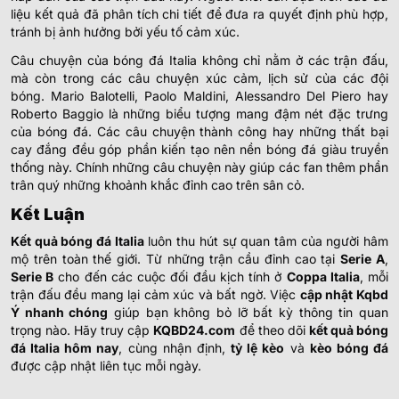
liệu kết quả đã phân tích chi tiết để đưa ra quyết định phù hợp,
tránh bị ảnh hưởng bởi yếu tố cảm xúc.
Câu chuyện của bóng đá Italia không chỉ nằm ở các trận đấu,
mà còn trong các câu chuyện xúc cảm, lịch sử của các đội
bóng. Mario Balotelli, Paolo Maldini, Alessandro Del Piero hay
Roberto Baggio là những biểu tượng mang đậm nét đặc trưng
của bóng đá. Các câu chuyện thành công hay những thất bại
cay đắng đều góp phần kiến tạo nên nền bóng đá giàu truyền
thống này. Chính những câu chuyện này giúp các fan thêm phần
trân quý những khoảnh khắc đỉnh cao trên sân cỏ.
Kết Luận
Kết quả bóng đá Italia
luôn thu hút sự quan tâm của người hâm
mộ trên toàn thế giới. Từ những trận cầu đỉnh cao tại
Serie A
,
Serie B
cho đến các cuộc đối đầu kịch tính ở
Coppa Italia
, mỗi
trận đấu đều mang lại cảm xúc và bất ngờ. Việc
cập nhật Kqbd
Ý nhanh chóng
giúp bạn không bỏ lỡ bất kỳ thông tin quan
trọng nào. Hãy truy cập
KQBD24.com
để theo dõi
kết quả bóng
đá Italia hôm nay
, cùng nhận định,
tỷ lệ kèo
và
kèo bóng đá
được cập nhật liên tục mỗi ngày.