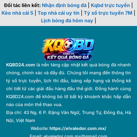
Đối tác liên kết:
Nhận định bóng đá
|
Kqbd trực tuyến
|
Kèo nhà cái 5
|
Top nhà cái uy tín
|
Tỷ số trực tuyến 7M
|
Lịch bóng đá hôm nay
|
KQBD24.com
là nền tảng cập nhật kết quả bóng đá nhanh
chóng, chính xác và đầy đủ. Chúng tôi mang đến thông tin
tỷ số trực tuyến, lịch thi đấu, bảng xếp hạng và thống kê
chi tiết từ các giải đấu hàng đầu thế giới. Đồng hành cùng
KQBD24.com để không bỏ lỡ bất kỳ khoảnh khắc hấp dẫn
nào của môn thể thao vua.
Địa chỉ:
43 Ng. 6 P. Đặng Văn Ngữ, Trung Tự, Đống Đa, Hà
Nội, Việt Nam
Website:
https://elvaledor.com.mx/
Email:
elvaledor.com.mx@gmail.com