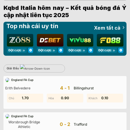
Kqbd Italia hôm nay – Kết quả bóng đá Ý
cập nhật liên tục 2025
Top nhà cái uy tín
Xem tất cả
Giải Đấu
Sbobet
England FA Cup
Không có dữ liệu vui lòng chọn bộ lọc khác
4-1
Erith Belvedere
Billingshurst
0.90
1.70
0.80
0.90
0.80
0.10
England FA Cup
Worsbrough Bridge
0-2
Trafford
Athletic