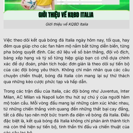
Giới thiệu về KQBD Italia
Việc theo dõi kết quả bóng đá Italia ngày hôm nay, tối qua, hay
đêm qua giúp cho các fan hâm mộ nắm bắt từng diễn biến, từng
pha bóng quyết định. Các dữ liệu về số bàn thắng, đội vô địch,
bảng xếp hạng và tỷ số từng hiệp giúp bạn có chỗ dựa chính
xác để dự đoán, phân tích hoặc đơn giản là theo dõi sự tiến bộ
của các đội bóng yêu thích. Không chỉ mãn nhãn qua các câu
chuyện chiến thuật, bóng đá Italia còn mang lại sự thử thách
qua những kèo cược phức tạp và hấp dẫn.
Trong các trận đấu của Italia, các đội bóng như Juventus, Inter
Milan, AC Milan và Napoli luôn thu hút sự chú ý của người hâm
mộ toàn cầu. Mỗi vòng đấu mang lại những cảm xúc khác nhau,
từ những chiến thắng vinh quang đến những thất bại cay đắng,
tất cả đều tạo nên một bức tranh đa diện về bóng đá Italia. Điều
đặc biệt là, kết quả bóng đá Italia không chỉ phản ánh thành tích
mà còn thể hiện sự tiến bộ, tinh thần thi đấu và chiến thuật của
các câu lạc bộ.