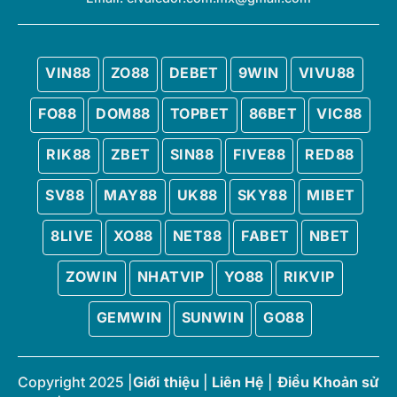
VIN88
ZO88
DEBET
9WIN
VIVU88
FO88
DOM88
TOPBET
86BET
VIC88
RIK88
ZBET
SIN88
FIVE88
RED88
SV88
MAY88
UK88
SKY88
MIBET
8LIVE
XO88
NET88
FABET
NBET
ZOWIN
NHATVIP
YO88
RIKVIP
GEMWIN
SUNWIN
GO88
Copyright 2025 |
Giới thiệu
|
Liên Hệ
|
Điều Khoản sử