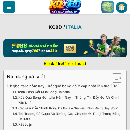
Bỏ
qua
nội
dung
KQBD
/
ITALIA
Block
"hot"
not found
Nội dung bài viết
Kqbd Italia hôm nay – Kết quả bóng đá Ý cập nhật liên tục 2025
Toàn Cảnh Kết Quả Bóng Đá Italia
Kết Quả Bóng Đá Italia Hôm Nay – Thông Tin Đầy Đủ Và Chính
Xác Nhất
Các Giải Đấu Chính Bóng Đá Italia – Giải Đấu Nào Đang Gây Sốt?
Thị Trường Cá Cược Và Những Câu Chuyện Đi Thoại Trong Bóng
Đá Italia
Kết Luận