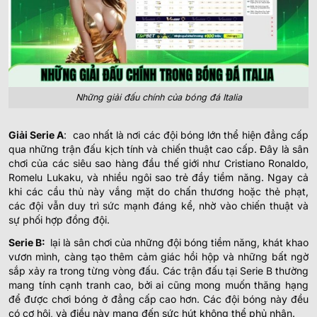
Những giải đấu chính của bóng đá Italia
Giải Serie A
: cao nhất là nơi các đội bóng lớn thể hiện đẳng cấp
qua những trận đấu kịch tính và chiến thuật cao cấp. Đây là sân
chơi của các siêu sao hàng đầu thế giới như Cristiano Ronaldo,
Romelu Lukaku, và nhiều ngôi sao trẻ đầy tiềm năng. Ngay cả
khi các cầu thủ này vắng mặt do chấn thương hoặc thẻ phạt,
các đội vẫn duy trì sức mạnh đáng kể, nhờ vào chiến thuật và
sự phối hợp đồng đội.
Serie B:
lại là sân chơi của những đội bóng tiềm năng, khát khao
vươn mình, càng tạo thêm cảm giác hồi hộp và những bất ngờ
sắp xảy ra trong từng vòng đấu. Các trận đấu tại Serie B thường
mang tính cạnh tranh cao, bởi ai cũng mong muốn thăng hạng
để được chơi bóng ở đẳng cấp cao hơn. Các đội bóng này đều
có cơ hội, và điều này mang đến sức hút không thể phủ nhận.