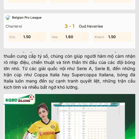
tiết về từng cuộc đối đầu, từ những vòng đấu căng thẳng đến
các trận tranh cúp nảy lửa. Tất cả đều có trên
elvaledor.com.mx, giúp bạn không bỏ lỡ bất kỳ diễn biến quan
Belgian Pro League
trọng nào của bóng đá Ý.
3-1
Charleroi
Oud Heverlee
Toàn Cảnh Kết Quả Bóng Đá Italia
1.60
1.50
0.20
1.60
0.10
1.50
Kết quả bóng đá Italia
hàng ngày là yếu tố không thể thiếu đối
với những người yêu mến môn thể thao này. Không chỉ đơn
thuần cung cấp tỷ số, chúng còn giúp người hâm mộ cảm nhận
rõ nhịp điệu, chiến thuật và tinh thần thi đấu của các đội bóng
lớn nhỏ. Từ các giải quốc nội như Serie A, Serie B, đến những
trận cúp như Coppa Italia hay Supercoppa Italiana, bóng đá
Italia luôn mang đến sự cạnh tranh quyết liệt, những trận cầu
kịch tính và nhiều bất ngờ khó lường.