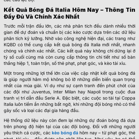
Kết Quả Bóng Đá Italia Hôm Nay – Thông Tin
Đầy Đủ Và Chính Xác Nhất
Trước mỗi trận đấu lớn, các nhà phân tích đều dành nhiều thời
gian để dự đoán và chuẩn bị các kèo cược dựa trên các dữ liệu
phân tích kỹ lưỡng. Nhờ vào công nghệ hiện đại, các trang như
KQBD có thể cung cấp kết quả bóng đá Italia mới nhất, nhanh
chóng và chính xác nhất. Các kết quả này không chỉ dừng lại ở
tỷ số cuối cùng mà còn cung cấp thông tin chi tiết như số bàn
thắng hiệp 1, toàn trận, số thẻ phạt, phạt góc, và kèo tài xỉu.
Một trong những lợi thế lớn của việc cập nhật kết quả bóng đá
là giúp người hâm mộ không bỏ lỡ những diễn biến quan trọng
nhất của mùa giải. Ví dụ như sự cạnh tranh đến phút chót của
các đội như Juventus, Inter Milan hay Napoli trong cuộc đua
tranh vị trí dẫn đầu Serie A. Đặc biệt, các cuộc so tài tại Coppa
Italia luôn tiềm ẩn những bất ngờ, khi những đội bóng nhỏ có thể
gây sốc và loại các đại gia hàng đầu.
Hệ thống dữ liệu này còn đem lại những dự đoán bóng đá dựa
trên phong độ hiện tại của các đội bóng. Đối với những người
yêu thích cá cược, các
kèo bóng đá
hôm nay – từ phạt góc, thẻ
phạt, tài xỉu – đều được cập nhật liên tục. Như vậy, họ có thể