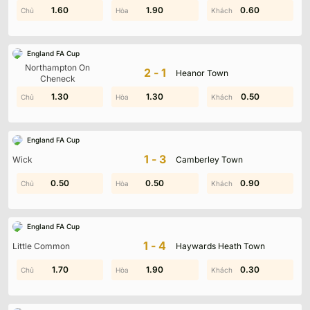
2.00
1.60
1.90
1.50
0.60
1.80
England FA Cup
Northampton On
2-1
Heanor Town
Cheneck
1.30
1.50
0.40
1.30
0.40
0.50
England FA Cup
1-3
Wick
Camberley Town
0.50
1.10
0.70
0.50
0.90
1.40
England FA Cup
1-4
Little Common
Haywards Heath Town
1.40
1.70
0.90
1.90
0.30
1.40