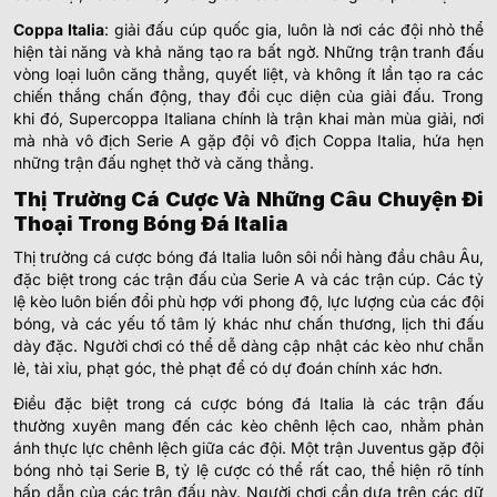
Coppa Italia
: giải đấu cúp quốc gia, luôn là nơi các đội nhỏ thể
hiện tài năng và khả năng tạo ra bất ngờ. Những trận tranh đấu
vòng loại luôn căng thẳng, quyết liệt, và không ít lần tạo ra các
chiến thắng chấn động, thay đổi cục diện của giải đấu. Trong
khi đó, Supercoppa Italiana chính là trận khai màn mùa giải, nơi
mà nhà vô địch Serie A gặp đội vô địch Coppa Italia, hứa hẹn
những trận đấu nghẹt thở và căng thẳng.
Thị Trường Cá Cược Và Những Câu Chuyện Đi
Thoại Trong Bóng Đá Italia
Thị trường cá cược bóng đá Italia luôn sôi nổi hàng đầu châu Âu,
đặc biệt trong các trận đấu của Serie A và các trận cúp. Các tỷ
lệ kèo luôn biến đổi phù hợp với phong độ, lực lượng của các đội
bóng, và các yếu tố tâm lý khác như chấn thương, lịch thi đấu
dày đặc. Người chơi có thể dễ dàng cập nhật các kèo như chẵn
lẻ, tài xỉu, phạt góc, thẻ phạt để có dự đoán chính xác hơn.
Điều đặc biệt trong cá cược bóng đá Italia là các trận đấu
thường xuyên mang đến các kèo chênh lệch cao, nhằm phản
ánh thực lực chênh lệch giữa các đội. Một trận Juventus gặp đội
bóng nhỏ tại Serie B, tỷ lệ cược có thể rất cao, thể hiện rõ tính
hấp dẫn của các trận đấu này. Người chơi cần dựa trên các dữ