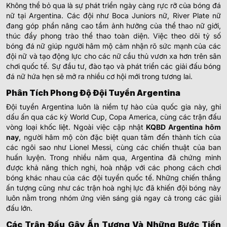
Không thể bỏ qua là sự phát triển ngày càng rực rỡ của bóng đá
nữ tại Argentina. Các đội như Boca Juniors nữ, River Plate nữ
đang góp phần nâng cao tầm ảnh hưởng của thể thao nữ giới,
thúc đẩy phong trào thể thao toàn diện. Việc theo dõi tỷ số
bóng đá nữ giúp người hâm mộ cảm nhận rõ sức mạnh của các
đội nữ và tạo động lực cho các nữ cầu thủ vươn xa hơn trên sân
chơi quốc tế. Sự đầu tư, đào tạo và phát triển các giải đấu bóng
đá nữ hứa hẹn sẽ mở ra nhiều cơ hội mới trong tương lai.
Phân Tích Phong Độ Đội Tuyển Argentina
Đội tuyển Argentina luôn là niềm tự hào của quốc gia này, ghi
dấu ấn qua các kỳ World Cup, Copa America, cùng các trận đấu
vòng loại khốc liệt. Ngoài việc cập nhật
KQBD Argentina hôm
nay
, người hâm mộ còn đặc biệt quan tâm đến thành tích của
các ngôi sao như Lionel Messi, cùng các chiến thuật của ban
huấn luyện. Trong nhiều năm qua, Argentina đã chứng minh
được khả năng thích nghi, hoà nhập với các phong cách chơi
bóng khác nhau của các đội tuyển quốc tế. Những chiến thắng
ấn tượng cũng như các trận hoà nghị lực đã khiến đội bóng này
luôn nằm trong nhóm ứng viên sáng giá ngay cả trong các giải
đấu lớn.
Các Trận Đấu Gây Ấn Tượng Và Những Bước Tiến