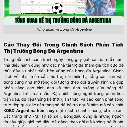
Tổng quan về bóng đá Argentina
Các Thay Đổi Trong Chính Sách Phân Tích
Thị Trường Bóng Đá Argentina
Trong bối cảnh cạnh tranh ngày càng gay gắt, các ban tổ chức,
nhà điều hành cũng như các nhà tài trợ đã tham gia tích cực để
thúc đẩy sự phát triển bền vững của bóng đá Argentina. Chính
sách về phát triển cầu thủ trẻ, cải thiện hạ tầng các sân vận
động cũng như mở rộng đối tượng theo dõi truyền hình đã góp
phần nâng cao hình ảnh và tầm ảnh hưởng của bóng đá
Argentina trên toàn cầu. Đặc biệt, công nghệ trong phân tích
trận đấu, dữ liệu thống kê thời gian thực, và các kênh phát sóng
trực tiếp qua các nền tảng số đã hỗ trợ người hâm mộ cập nhật
KQBD Argentina hôm nay
một cách nhanh chóng, chính xác.
Các trang như 7M, Tỷ số 24H, Bongdalu cũng là những nguồn
tin cậy giúp giới mộ điệu dễ dàng theo dõi mà không bỏ lỡ bất