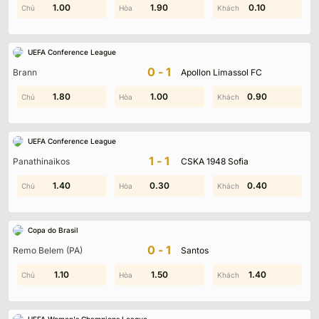
0.70
1.00
0.20
1.90
1.40
0.10
UEFA Conference League
0-1
Brann
Apollon Limassol FC
0.60
1.80
0.50
1.00
0.90
1.30
UEFA Conference League
1-1
Panathinaikos
CSKA 1948 Sofia
1.40
1.50
0.30
0.30
0.40
0.50
Copa do Brasil
0-1
Remo Belem (PA)
Santos
2.00
1.10
0.30
1.50
0.70
1.40
UEFA Women's Champions League