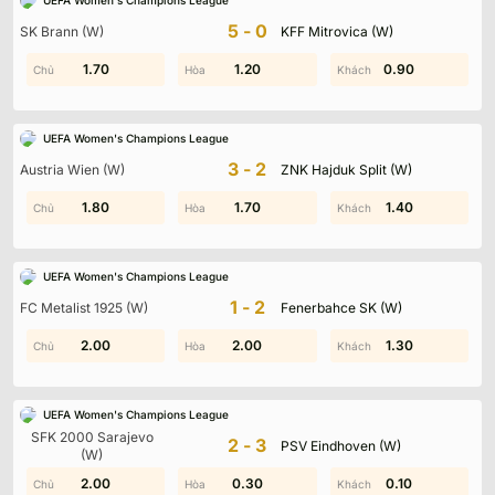
5-0
SK Brann (W)
KFF Mitrovica (W)
0.10
1.70
0.40
1.20
0.90
1.80
UEFA Women's Champions League
3-2
Austria Wien (W)
ZNK Hajduk Split (W)
1.80
1.80
0.60
1.70
0.70
1.40
Phân Tích Tổng Quan Về Thị Trường Bóng Đá
UEFA Women's Champions League
Argentina
1-2
FC Metalist 1925 (W)
Fenerbahce SK (W)
Trong thế giới thể thao, Argentina luôn nổi bật với những cuộc
2.00
1.30
0.70
2.00
0.60
1.30
đua tranh nghẹt thở giữa các đội bóng hàng đầu như Boca
Juniors, River Plate, Racing Club, và Independiente. Các giải
đấu như Primera División – giải vô địch quốc gia số một của
UEFA Women's Champions League
Argentina, luôn thu hút lượng lớn khán giả trong và ngoài nước.
SFK 2000 Sarajevo
Bên cạnh đó, Primera B Nacional, giải hạng hai, là nơi các đội
2-3
PSV Eindhoven (W)
(W)
bóng tranh đấu để thăng hạng, mang đến những trận đấu thể
hiện sự quyết tâm và niềm tự hào của các câu lạc bộ nhỏ hơn.
0.50
2.00
0.90
0.30
1.30
0.10