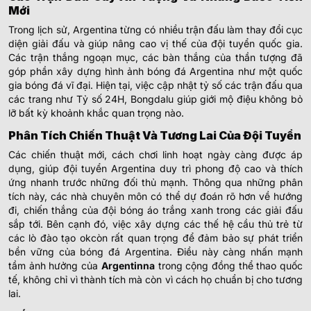
Mới
Trong lịch sử, Argentina từng có nhiều trận đấu làm thay đổi cục
diện giải đấu và giúp nâng cao vị thế của đội tuyển quốc gia.
Các trận thắng ngoạn mục, các bàn thắng của thần tượng đã
góp phần xây dựng hình ảnh bóng đá Argentina như một quốc
gia bóng đá vĩ đại. Hiện tại, việc cập nhật tỷ số các trận đấu qua
các trang như Tỷ số 24H, Bongdalu giúp giới mộ điệu không bỏ
lỡ bất kỳ khoảnh khắc quan trọng nào.
Phân Tích Chiến Thuật Và Tương Lai Của Đội Tuyển
Các chiến thuật mới, cách chơi linh hoạt ngày càng được áp
dụng, giúp đội tuyển Argentina duy trì phong độ cao và thích
ứng nhanh trước những đối thủ mạnh. Thông qua những phân
tích này, các nhà chuyên môn có thể dự đoán rõ hơn về hướng
đi, chiến thắng của đội bóng áo trắng xanh trong các giải đấu
sắp tới. Bên cạnh đó, việc xây dựng các thế hệ cầu thủ trẻ từ
các lò đào tạo okcòn rất quan trọng để đảm bảo sự phát triển
bền vững của bóng đá Argentina. Điều này càng nhấn mạnh
tầm ảnh hưởng của
Argentinna
trong cộng đồng thể thao quốc
tế, không chỉ vì thành tích mà còn vì cách họ chuẩn bị cho tương
lai.