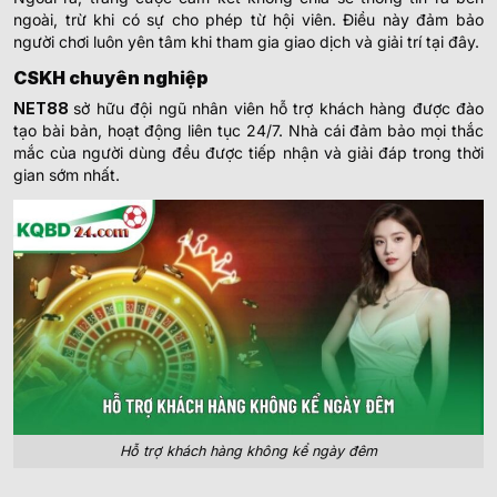
ngoài, trừ khi có sự cho phép từ hội viên. Điều này đảm bảo
người chơi luôn yên tâm khi tham gia giao dịch và giải trí tại đây.
CSKH chuyên nghiệp
NET88
sở hữu đội ngũ nhân viên hỗ trợ khách hàng được đào
tạo bài bản, hoạt động liên tục 24/7. Nhà cái đảm bảo mọi thắc
mắc của người dùng đều được tiếp nhận và giải đáp trong thời
gian sớm nhất.
Hỗ trợ khách hàng không kể ngày đêm