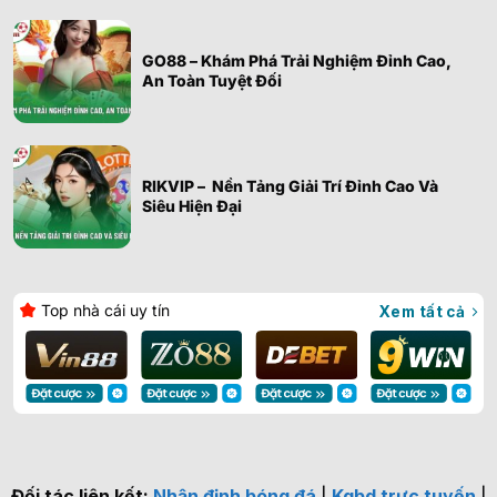
GO88 – Khám Phá Trải Nghiệm Đỉnh Cao,
An Toàn Tuyệt Đối
RIKVIP – Nền Tảng Giải Trí Đỉnh Cao Và
Siêu Hiện Đại
Top nhà cái uy tín
Xem tất cả
Đối tác liên kết:
Nhận định bóng đá
|
Kqbd trực tuyến
|