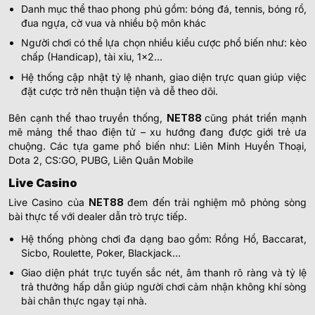
Danh mục thể thao phong phú gồm: bóng đá, tennis, bóng rổ,
đua ngựa, cờ vua và nhiều bộ môn khác
Người chơi có thể lựa chọn nhiều kiểu cược phổ biến như: kèo
chấp (Handicap), tài xỉu, 1×2…
Hệ thống cập nhật tỷ lệ nhanh, giao diện trực quan giúp việc
đặt cược trở nên thuận tiện và dễ theo dõi.
Bên cạnh thể thao truyền thống,
NET88
cũng phát triển mạnh
mẽ mảng thể thao điện tử – xu hướng đang được giới trẻ ưa
chuộng. Các tựa game phổ biến như: Liên Minh Huyền Thoại,
Dota 2, CS:GO, PUBG, Liên Quân Mobile
Live Casino
Live Casino của
NET88
đem đến trải nghiệm mô phỏng sòng
bài thực tế với dealer dẫn trò trực tiếp.
Hệ thống phòng chơi đa dạng bao gồm: Rồng Hổ, Baccarat,
Sicbo, Roulette, Poker, Blackjack…
Giao diện phát trực tuyến sắc nét, âm thanh rõ ràng và tỷ lệ
trả thưởng hấp dẫn giúp người chơi cảm nhận không khí sòng
bài chân thực ngay tại nhà.