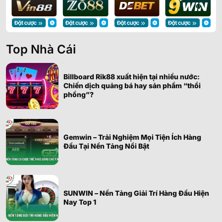
Top Nhà Cái
Billboard Rik88 xuất hiện tại nhiều nước:
Chiến dịch quảng bá hay sản phẩm “thổi
phồng”?
Gemwin – Trải Nghiệm Mọi Tiện Ích Hàng
Đầu Tại Nền Tảng Nổi Bật
SUNWIN – Nền Tảng Giải Trí Hàng Đầu Hiện
Nay Top 1