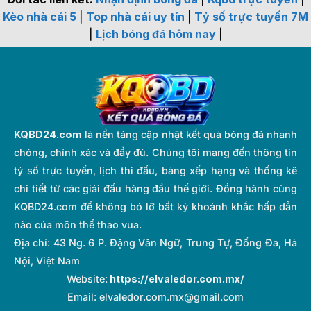
Kèo nhà cái 5
|
Top nhà cái uy tín
|
Tỷ số trực tuyến 7M
|
Lịch bóng đá hôm nay
|
KQBD24.com
là nền tảng cập nhật kết quả bóng đá nhanh
chóng, chính xác và đầy đủ. Chúng tôi mang đến thông tin
tỷ số trực tuyến, lịch thi đấu, bảng xếp hạng và thống kê
chi tiết từ các giải đấu hàng đầu thế giới. Đồng hành cùng
KQBD24.com để không bỏ lỡ bất kỳ khoảnh khắc hấp dẫn
nào của môn thể thao vua.
Địa chỉ:
43 Ng. 6 P. Đặng Văn Ngữ, Trung Tự, Đống Đa, Hà
Nội, Việt Nam
Website:
https://elvaledor.com.mx/
Email:
elvaledor.com.mx@gmail.com