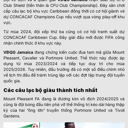
Club Shield (tiền thân là CFU Club Championship). Đây sân chơi
cấp câu lạc bộ khu vực Caribbean đồng thời có cơ hội giành vé
dự CONCACAF Champions Cup nếu vượt qua vòng play-off khu
vực.
Từ mùa 2024, đội xếp thứ ba cũng có cơ hội tranh suất dự
CONCACAF Caribbean Cup. Đây giải đấu mới được FIFA công
nhận chính thức ở khu vực này.
VĐQG Jamaica
đang chứng kiến cuộc đua tam mã giữa Mount
Pleasant, Cavalier và Portmore United. Thể thức này được áp
dụng từ mùa 2023/2024 và tiếp tục duy trì cho mùa
2025/2026. Tuy nhiên, đấu trường đã có một số điều chỉnh nhỏ
về lịch thi đấu để tránh trùng lặp với các đợt tập trung đội tuyển
quốc gia.
Các câu lạc bộ giàu thành tích nhất
Mount Pleasant FA đang là đương kim vô địch 2024/2025 và
cũng là đội bóng đầu tiên phá vỡ thế thống trị kéo dài hàng thập
kỷ của hai “ông lớn” truyền thống Portmore United và Tivoli
Gardens.