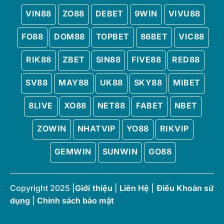
VIN88
ZO88
DEBET
9WIN
VIVU88
FO88
DOM88
TOPBET
86BET
VIC88
RIK88
ZBET
SIN88
FIVE88
RED88
SV88
MAY88
UK88
SKY88
MIBET
8LIVE
XO88
NET88
FABET
NBET
ZOWIN
NHATVIP
YO88
RIKVIP
GEMWIN
SUNWIN
GO88
Copyright 2025 |
Giới thiệu
|
Liên Hệ
|
Điều Khoản sử
dụng
|
Chính sách bảo mật