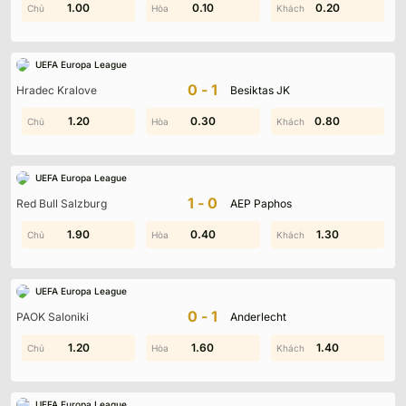
0.50
1.00
0.10
1.10
0.90
0.20
UEFA Europa League
0-1
Hradec Kralove
Besiktas JK
0.50
1.20
0.30
2.00
0.80
1.80
UEFA Europa League
1-0
Red Bull Salzburg
AEP Paphos
0.80
1.90
0.90
0.40
1.30
1.20
UEFA Europa League
0-1
PAOK Saloniki
Anderlecht
0.10
1.20
0.70
1.60
1.40
1.50
VĐQG Jamaica
được tổ chức bởi JFF và vận hành dưới sự tài
UEFA Europa League