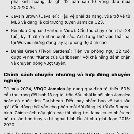
phá kinh hoàng đã ghi 12 bàn sau 10 vòng đầu mùa
2025/2026.
Javain Brown (Cavalier): Hậu vệ phải đa năng, vừa trở về từ
MLS và đang là đội trưởng tuyển Jamaica U23.
Renaldo Cephas (Harbour View): Cầu thủ chạy cánh trái 24
tuổi, kỹ thuật cá nhân xuất sắc. Anh từng thử việc thất bại
tại Wolves nhưng đang lấy lại phong độ đỉnh cao.
Daniel Green (Tivoli Gardens): Tiền vệ phòng ngự 22 tuổi
được ví như “Kante của Caribbean” với khả năng đánh chặn
và chuyền bóng vượt tuyến.
Chính sách chuyển nhượng và hợp đồng chuyên
nghiệp
Từ mùa 2024,
VĐQG Jamaica
áp dụng quy định tối thiểu 60%
cầu thủ trong đội hình 18 người trận đấu phải là nội binh Jamaica
hoặc có quốc tịch Caribbean. Điều này nhằm bảo vệ bản sắc
giải đấu đồng thời vẫn cho phép mỗi đội đăng ký tối đa 6 ngoại
binh. Chính sách này giúp các tài năng trẻ Jamaica có nhiều cơ
hội ra sân hơn thay vì bị ngoại binh lấn át như giai đoạn 2015-
2020.