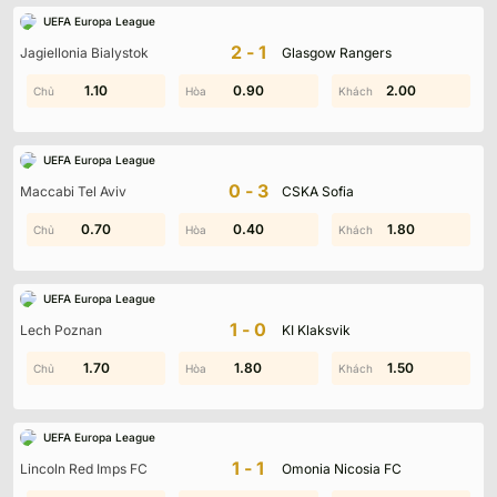
UEFA Europa League
2-1
Jagiellonia Bialystok
Glasgow Rangers
1.60
1.10
0.90
1.80
2.00
1.20
UEFA Europa League
0-3
Maccabi Tel Aviv
CSKA Sofia
0.70
1.30
0.40
1.00
1.60
1.80
UEFA Europa League
1-0
Lech Poznan
KI Klaksvik
0.50
1.70
1.40
1.80
1.80
1.50
UEFA Europa League
1-1
Lincoln Red Imps FC
Omonia Nicosia FC