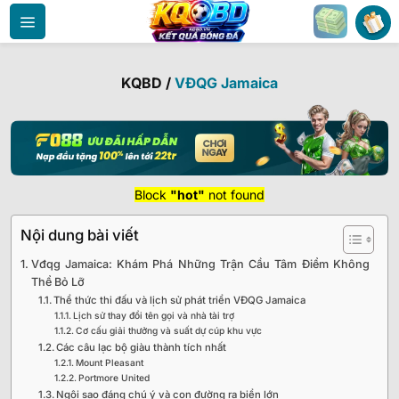
Bỏ
qua
nội
dung
KQBD
/
VĐQG Jamaica
Block
"hot"
not found
Nội dung bài viết
Vđqg Jamaica: Khám Phá Những Trận Cầu Tâm Điểm Không
Thể Bỏ Lỡ
Thể thức thi đấu và lịch sử phát triển VĐQG Jamaica
Lịch sử thay đổi tên gọi và nhà tài trợ
Cơ cấu giải thưởng và suất dự cúp khu vực
Các câu lạc bộ giàu thành tích nhất
Mount Pleasant
Portmore United
Ngôi sao đáng chú ý và con đường ra biển lớn