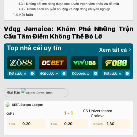
Những cái tên đang được các tuyển trạch viên châu Âu để mắt
Chính sách chuyển nhượng và hợp đồng chuyên nghiệp
Kết luận
Vđqg Jamaica: Khám Phá Những Trận
Cầu Tâm Điểm Không Thể Bỏ Lỡ
Top nhà cái uy tín
Xem tất cả
Giải Đấu
Sbobet
UEFA Europa League
CS Universitatea
Không có dữ liệu vui lòng chọn bộ lọc khác
1-1
KuPs
Craiova
0.30
0.20
0.60
0.20
0.20
1.30