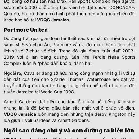
Đội bóng sở hữu sân nhà Drax Hall Sports Complex hiện đại với
sức chứa 5.000 chỗ cùng học viện trẻ đạt chuẩn CONCACAF.
Qua đó, họ trở thành mô hình phát triển bền vững mà nhiều đội
khác học hỏi tại
VĐQG Jamaica
.
Portmore United
Dù đang trải qua giai đoạn tái thiết sau khi mất đi nhiều trụ cột
sang MLS và châu Âu, Portmore vẫn là đội giàu thành tích nhất
lịch sử với 7 chức vô địch. Trong đó, giai đoạn “triều đại” 2002-
2019 với 6 lần đăng quang. Sân nhà Ferdie Neita Sports
Complex luôn là “pháo đài” khó bị đánh bại.
Ngoài ra, Cavalier đang sở hữu hàng công mạnh nhất giải với sự
dẫn dắt của tiền đạo Shaniel Thomas. Waterhouse nổi bật với
truyền thống đào tạo trẻ từng cung cấp nhiều cầu thủ cho đội
tuyển Jamaica tại World Cup 1998.
Arnett Gardens đại diện cho khu ổ chuột nổi tiếng Kingston
nhưng lại là đội bóng giàu bản sắc nhất với 6 chức vô địch.
VĐQG Jamaica
luôn mang đến những trận derby Kingston nảy
lửa giữa Tivoli Gardens và Arnett Gardens.
Ngôi sao đáng chú ý và con đường ra biển lớn