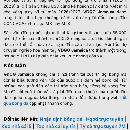
Với việc Wray & Nephew ký hợp đồng tài trợ 5 năm (2024-
2029) trị giá gần 3 triệu USD cùng kế hoạch xây dựng VAR mini
cho vòng play-off từ mùa 2026/2027.
VĐQG Jamaica
đang
từng bước thu hẹp khoảng cách với các giải đấu hàng đầu
CONCACAF như Liga MX hay MLS.
Sân vận động quốc gia mới tại Kingston với sức chứa 35.000
chỗ dự kiến hoàn thành năm 2028 cũng sẽ là cú hích lớn để giải
đấu có thể tổ chức các trận đấu cấp châu lục. Với tốc độ
chuyên nghiệp hóa hiện tại,
VĐQG Jamaica
trở thành một trong
những giải đấu hấp dẫn nhất khu vực không còn xa.
Kết luận
VĐQG Jamaica
không chỉ là nơi tranh tài của 14 đội bóng mà
còn là biểu tượng văn hóa của quốc gia đam mê bóng đá. Từ
những con phố đến các thị trấn ven biển, tiếng hô vang “Ya
Mon!” mỗi cuối tuần vẫn là giai điệu quen thuộc của người dân
đảo quốc reggae. Mọi thông tin khác đều được trang web
kết
quả bóng đá
cập nhật nhanh chóng.
Đối tác liên kết:
Nhận định bóng đá
|
Kqbd trực tuyến
|
Kèo nhà cái 5
|
Top nhà cái uy tín
|
Tỷ số trực tuyến 7M
|