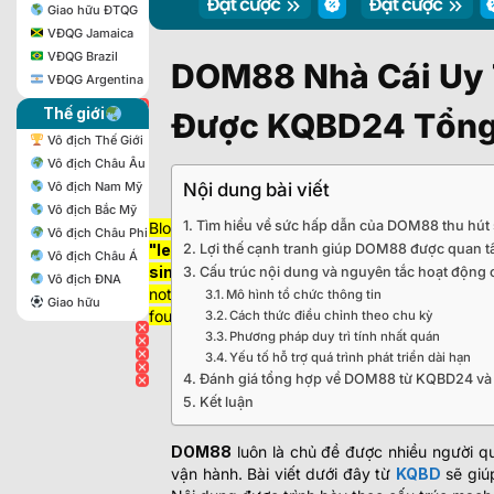
Giao hữu ĐTQG
VĐQG Jamaica
VĐQG Brazil
DOM88 Nhà Cái Uy 
VĐQG Argentina
Thế giới
Được KQBD24 Tổng
Vô địch Thế Giới
Vô địch Châu Âu
Vô địch Nam Mỹ
Nội dung bài viết
Vô địch Bắc Mỹ
Tìm hiểu về sức hấp dẫn của DOM88 thu hút 
Block
Vô địch Châu Phi
"left-
Lợi thế cạnh tranh giúp DOM88 được quan tâm
Vô địch Châu Á
single"
Cấu trúc nội dung và nguyên tắc hoạt động
Vô địch ĐNA
not
Mô hình tổ chức thông tin
Giao hữu
found
Cách thức điều chỉnh theo chu kỳ
Phương pháp duy trì tính nhất quán
Yếu tố hỗ trợ quá trình phát triển dài hạn
Đánh giá tổng hợp về DOM88 từ KQBD24 và đị
Kết luận
DOM88
luôn là chủ đề được nhiều người qu
vận hành. Bài viết dưới đây từ
KQBD
sẽ giú