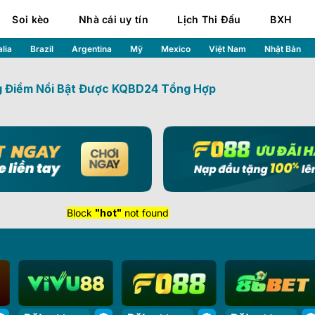
Soi kèo
Nhà cái uy tín
Lịch Thi Đấu
BXH
alia
Brazil
Argentina
Mỹ
Mexico
Việt Nam
Nhật Bản
 Điểm Nổi Bật Được KQBD24 Tổng Hợp
Block
"hot"
not found