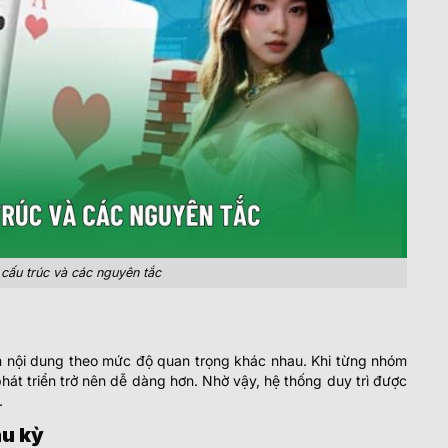
 cấu trúc và các nguyên tắc
 nội dung theo mức độ quan trọng khác nhau. Khi từng nhóm
phát triển trở nên dễ dàng hơn. Nhờ vậy, hệ thống duy trì được
.
hu kỳ