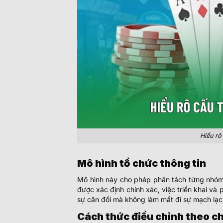
Hiểu rõ
Mô hình tổ chức thông tin
Mô hình này cho phép phân tách từng nhóm
được xác định chính xác, việc triển khai và 
sự cân đối mà không làm mất đi sự mạch lạc
Cách thức điều chỉnh theo c