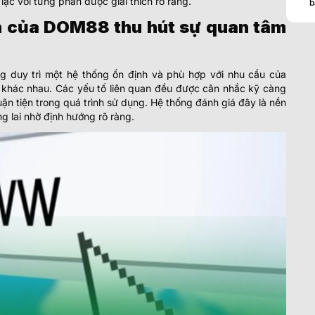
lạc với từng phần được giải thích rõ ràng.
b
n của DOM88 thu hút sự quan tâm
 duy trì một hệ thống ổn định và phù hợp với nhu cầu của
g khác nhau. Các yếu tố liên quan đều được cân nhắc kỹ càng
uận tiện trong quá trình sử dụng. Hệ thống đánh giá đây là nền
g lai nhờ định hướng rõ ràng.