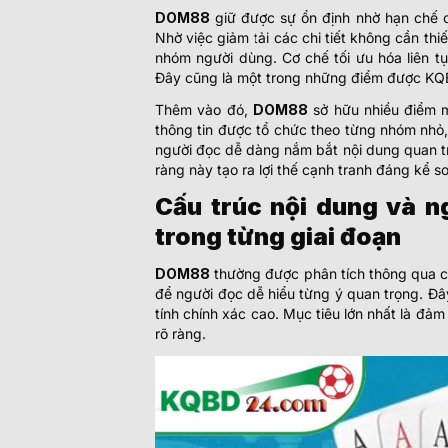
DOM88
giữ được sự ổn định nhờ hạn chế c
Nhờ việc giảm tải các chi tiết không cần thi
nhóm người dùng. Cơ chế tối ưu hóa liên tụ
Đây cũng là một trong những điểm được KQB
Thêm vào đó,
DOM88
sở hữu nhiều điểm mạ
thông tin được tổ chức theo từng nhóm nhỏ, 
người đọc dễ dàng nắm bắt nội dung quan trọ
ràng này tạo ra lợi thế cạnh tranh đáng kể so
Cấu trúc nội dung và 
trong từng giai đoạn
DOM88
thường được phân tích thông qua c
để người đọc dễ hiểu từng ý quan trọng. Đ
tính chính xác cao. Mục tiêu lớn nhất là đ
rõ ràng.