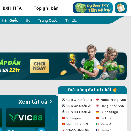
BXH FIFA
Top ghi bàn
Hàn Quốc
Úc
Trung Quốc
Tin tức
Giải bóng đá hot nhất
Cúp C1 Châu Âu
Ngoại Hạng Anh
Xem tất cả
Cúp C2 Châu Âu
Hạng nhất Anh
Cúp C3 Châu Âu
Bundesliga
V-League
La Liga
Hạng nhất VN
Serie A
VĐQG Nhật Bản
Ligue 1