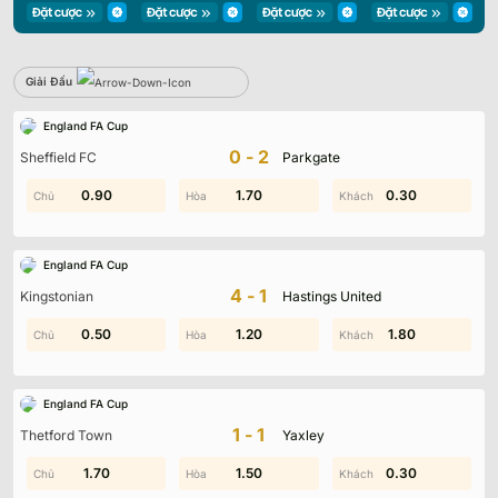
Giải Đấu
Sbobet
England FA Cup
Không có dữ liệu vui lòng chọn bộ lọc khác
0-2
Sheffield FC
Parkgate
0.30
0.90
1.90
1.70
0.30
0.70
England FA Cup
4-1
Kingstonian
Hastings United
0.70
0.50
0.50
1.20
0.60
1.80
England FA Cup
1-1
Thetford Town
Yaxley
1.70
1.10
0.10
1.50
0.60
0.30