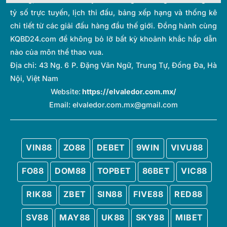
tỷ số trực tuyến, lịch thi đấu, bảng xếp hạng và thống kê
chi tiết từ các giải đấu hàng đầu thế giới. Đồng hành cùng
KQBD24.com để không bỏ lỡ bất kỳ khoảnh khắc hấp dẫn
nào của môn thể thao vua.
Địa chỉ:
43 Ng. 6 P. Đặng Văn Ngữ, Trung Tự, Đống Đa, Hà
Nội, Việt Nam
Website:
https://elvaledor.com.mx/
Email:
elvaledor.com.mx@gmail.com
VIN88
ZO88
DEBET
9WIN
VIVU88
FO88
DOM88
TOPBET
86BET
VIC88
RIK88
ZBET
SIN88
FIVE88
RED88
SV88
MAY88
UK88
SKY88
MIBET