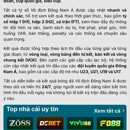
đoàn, cúp quốc gia, siêu cúp
.
Tất cả tỷ số Vô địch Đông Nam Á được cập nhật
nhanh và
chính xác
, hỗ trợ xem kết quả theo thời gian thực, bao gồm
tỷ
số hiệp 1 (H1), hiệp 2 (H2), cả trận (FT)
, kèm theo đầy đủ thông
tin đội hình ra sân, danh sách dự bị, thẻ phạt, phạt góc, tình
huống VAR, bàn thắng, penalty và các thống kê chuyên sâu
quan trọng.
Kết quả được tổng hợp theo lịch thi đấu của từng giải và từng
giai đoạn, từ
vòng loại, vòng bảng đến tứ kết, bán kết và vòng
chung kết (VCK)
. Bên cạnh các giải cấp câu lạc bộ, hệ thống
còn cập nhật kết quả thi đấu của các
đội tuyển quốc gia Đông
Nam Á
, bao gồm cả các cấp độ trẻ như
U23, U21, U19 và U17
.
Tất cả diễn biến và kết quả bóng đá Vô địch Đông Nam Á được
theo dõi và hiển thị
24/7
, giúp người xem dễ dàng nắm bắt tình
hình thi đấu mỗi ngày mà không bỏ lỡ bất kỳ trận đấu đáng chú
ý nào.
Top nhà cái uy tín
Xem tất cả