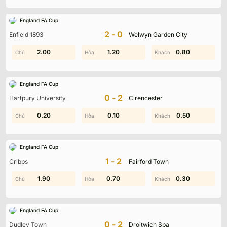
England FA Cup
2-0
Enfield 1893
Welwyn Garden City
2.00
1.70
1.80
1.20
0.80
1.30
England FA Cup
0-2
Hartpury University
Cirencester
0.20
1.90
1.20
0.10
0.50
1.60
England FA Cup
1-2
Cribbs
Fairford Town
0.80
1.90
0.60
0.70
0.30
0.10
England FA Cup
0-2
Dudley Town
Droitwich Spa