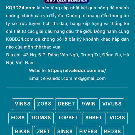
KQBD24.com
là nền tảng cập nhật kết quả bóng đá nhanh
chóng, chính xác và đầy đủ. Chúng tôi mang đến thông tin
tỷ số trực tuyến, lịch thi đấu, bảng xếp hạng và thống kê
chi tiết từ các giải đấu hàng đầu thế giới. Đồng hành cùng
KQBD24.com để không bỏ lỡ bất kỳ khoảnh khắc hấp dẫn
nào của môn thể thao vua.
Địa chỉ:
43 Ng. 6 P. Đặng Văn Ngữ, Trung Tự, Đống Đa, Hà
Nội, Việt Nam
Website:
https://elvaledor.com.mx/
Email:
elvaledor.com.mx@gmail.com
VIN88
ZO88
DEBET
9WIN
VIVU88
FO88
DOM88
TOPBET
86BET
VIC88
RIK88
ZBET
SIN88
FIVE88
RED88