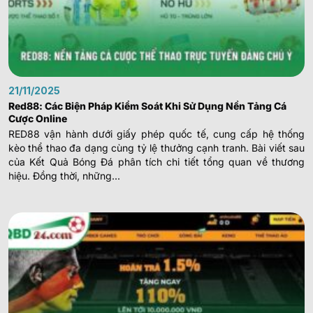
21/11/2025
Red88: Các Biện Pháp Kiểm Soát Khi Sử Dụng Nền Tảng Cá
Cược Online
RED88 vận hành dưới giấy phép quốc tế, cung cấp hệ thống
kèo thể thao đa dạng cùng tỷ lệ thưởng cạnh tranh. Bài viết sau
của Kết Quả Bóng Đá phân tích chi tiết tổng quan về thương
hiệu. Đồng thời, những...