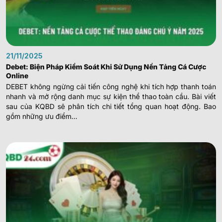
21/11/2025
Debet: Biện Pháp Kiểm Soát Khi Sử Dụng Nền Tảng Cá Cược
Online
DEBET không ngừng cải tiến công nghệ khi tích hợp thanh toán
nhanh và mở rộng danh mục sự kiện thể thao toàn cầu. Bài viết
sau của KQBD sẽ phân tích chi tiết tổng quan hoạt động. Bao
gồm những ưu điểm...