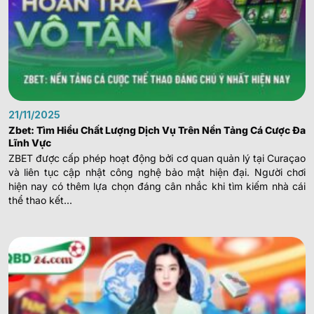
21/11/2025
Zbet: Tìm Hiểu Chất Lượng Dịch Vụ Trên Nền Tảng Cá Cược Đa
Lĩnh Vực
ZBET được cấp phép hoạt động bởi cơ quan quản lý tại Curaçao
và liên tục cập nhật công nghệ bảo mật hiện đại. Người chơi
hiện nay có thêm lựa chọn đáng cân nhắc khi tìm kiếm nhà cái
thể thao kết...