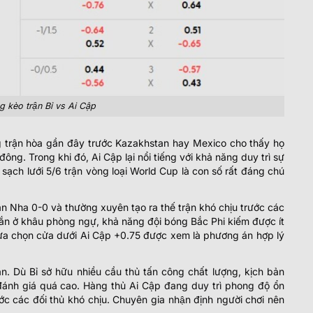
g kèo trận Bỉ vs Ai Cập
 trận hòa gần đây trước Kazakhstan hay Mexico cho thấy họ
ông. Trong khi đó, Ai Cập lại nổi tiếng với khả năng duy trì sự
 sạch lưới 5/6 trận vòng loại World Cup là con số rất đáng chú
 Nha 0-0 và thường xuyên tạo ra thế trận khó chịu trước các
chắn ở khâu phòng ngự, khả năng đội bóng Bắc Phi kiếm được ít
 lựa chọn cửa dưới Ai Cập +0.75 được xem là phương án hợp lý
n. Dù Bỉ sở hữu nhiều cầu thủ tấn công chất lượng, kịch bản
ánh giá quá cao. Hàng thủ Ai Cập đang duy trì phong độ ổn
ước các đối thủ khó chịu. Chuyên gia nhận định người chơi nên