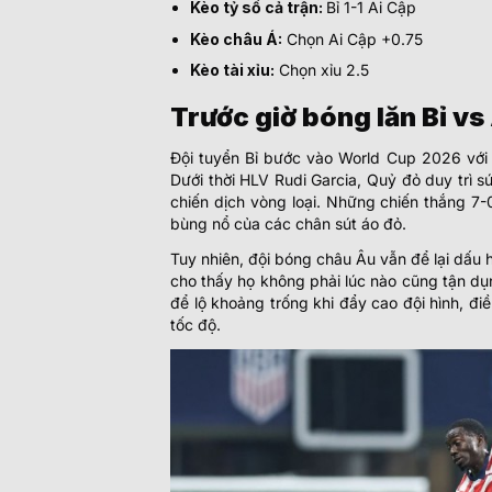
Kèo tỷ số cả trận:
Bỉ 1-1
Ai Cập
Kèo châu Á:
Chọn Ai Cập +0.75
Kèo tài xỉu:
Chọn xỉu 2.5
Trước giờ bóng lăn Bỉ v
Đội tuyển Bỉ bước vào World Cup 2026 với c
Dưới thời HLV Rudi Garcia, Quỷ đỏ duy trì s
chiến dịch vòng loại. Những chiến thắng 7-
bùng nổ của các chân sút áo đỏ.
Tuy nhiên, đội bóng châu Âu vẫn để lại dấu 
cho thấy họ không phải lúc nào cũng tận dụ
để lộ khoảng trống khi đẩy cao đội hình, đi
tốc độ.