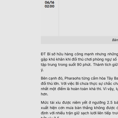
Bản
ĐT Bỉ sở hữu hàng công mạnh nhưng những
gặp khó khăn khi đối thủ chơi phòng ngự số đ
tập trung trong suốt 90 phút. Thành tích giữ
ý.
Bên cạnh đó, Pharaohs từng cầm hòa Tây Ban
đối thủ lớn. Với việc Bỉ chưa thực sự chắc 
nhất một điểm là hoàn toàn khả thi. Vì vậy,
hơn.
Mức tài xỉu được niêm yết ở ngưỡng 2.5 bà
xuất hiện cơn mưa bàn thắng không được đ
định với nhiều trận giữ sạch lưới liên tiếp tr