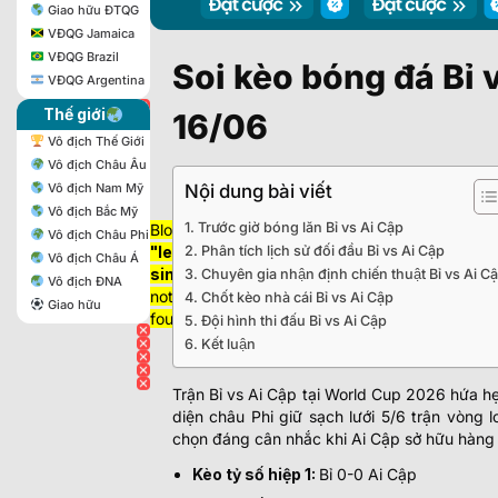
Giao hữu ĐTQG
VĐQG Jamaica
VĐQG Brazil
Soi kèo bóng đá Bỉ
VĐQG Argentina
Thế giới
16/06
Vô địch Thế Giới
Vô địch Châu Âu
Vô địch Nam Mỹ
Nội dung bài viết
Vô địch Bắc Mỹ
Trước giờ bóng lăn Bỉ vs Ai Cập
Block
Vô địch Châu Phi
"left-
Phân tích lịch sử đối đầu Bỉ vs Ai Cập
Vô địch Châu Á
single"
Chuyên gia nhận định chiến thuật Bỉ vs Ai C
Vô địch ĐNA
not
Chốt kèo nhà cái Bỉ vs Ai Cập
Giao hữu
found
Đội hình thi đấu Bỉ vs Ai Cập
Kết luận
Trận Bỉ vs Ai Cập tại World Cup 2026 hứa hẹn
diện châu Phi giữ sạch lưới 5/6 trận vòng l
chọn đáng cân nhắc khi Ai Cập sở hữu hàng t
Kèo tỷ số hiệp 1:
Bỉ 0-0
Ai Cập