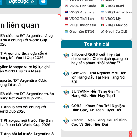
VĐQG Hàn Quốc
VĐQG Brazil
VĐQG Australia
VĐQG Argentina
VĐQG Thái Lan
VĐQG Mỹ
in liên quan
VĐQG Indonesia
VĐQG Mexico
Giao hữu ĐTQG
Giao hữu CLB
IFA điều tra ĐT Argentina vì vụ
̉u đả ở chung kết World Cup
Top nhà cái
026
T Argentina thua cực sốc ở
Billboard Rik88 xuất hiện tại
hung kết World Cup 2026
nhiều nước: Chiến dịch quảng bá
hay sản phẩm “thổi phồng”?
ylian Mbappe vượt kỷ lục ghi
àn World Cup của Messi
Gemwin – Trải Nghiệm Mọi Tiện
Ích Hàng Đầu Tại Nền Tảng Nổi
aporte: ‘ĐT Argentina được
Bật
rọng tài ưu ái’
SUNWIN – Nền Tảng Giải Trí
IFA điều tra ĐT Argentina trước
Hàng Đầu Hiện Nay Top 1
hung kết World Cup 2026
GO88 – Khám Phá Trải Nghiệm
T Anh lỡ hẹn với chung kết
Đỉnh Cao, An Toàn Tuyệt Đối
orld Cup 2026
RIKVIP – Nền Tảng Giải Trí Đỉnh
T Pháp gục ngã trước Tây Ban
Cao Và Siêu Hiện Đại
ha ở bán kết World Cup 2026
T Anh bất lợi trước Argentina ở