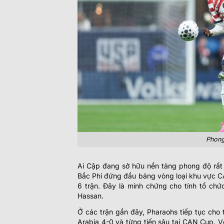
Phong 
Ai Cập đang sở hữu nền tảng phong độ rất 
Bắc Phi đứng đầu bảng vòng loại khu vực CAF
6 trận. Đây là minh chứng cho tính tổ chứ
Hassan.
Ở các trận gần đây, Pharaohs tiếp tục cho
Arabia 4-0 và từng tiến sâu tại CAN Cup.