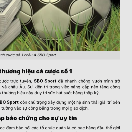
nh cược số 1 châu Á SBO Sport
 thương hiệu cá cược số 1
 cược trực tuyến,
SBO Sport
đã nhanh chóng vươn mình trở
Á và châu Âu. Sự kiên trì trong việc nâng cấp nền tảng công
 thương hiệu này duy trì sức hút suốt hàng thập kỷ.
BO Sport
còn chú trọng xây dựng một hệ sinh thái giải trí bền
n tưởng vào sự công bằng trong mọi giao dịch.
p bảo chứng cho sự uy tín
c đảm bảo bởi các tổ chức quản lý cờ bạc hàng đầu thế giới