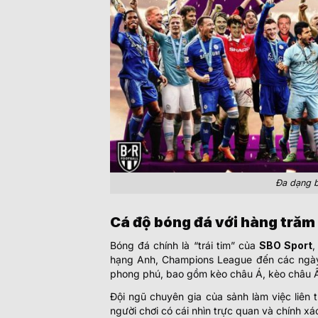
Đa dạng b
Cá độ bóng đá với hàng trăm g
Bóng đá chính là “trái tim” của
SBO Sport
,
hạng Anh, Champions League đến các ngày 
phong phú, bao gồm kèo châu Á, kèo châu Âu,
Đội ngũ chuyên gia của sảnh làm việc liên 
người chơi có cái nhìn trực quan và chính xá