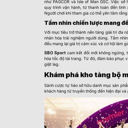
như PAGCOR và Isle of Man GSC. Việc sở h
quy trình vận hành, từ thanh toán đến tính
Người chơi khi tham gia có thể yên tâm rằng
Tầm nhìn chiến lược mang đến
Với mục tiêu trở thành nền tảng giải trí đa 
nhân hóa trải nghiệm người dùng. Tầm nhìn 
đều mang lại giá trị cảm xúc và cơ hội làm g
SBO Sport
cam kết đổi mới không ngừng, từ
hóa tốc độ tải trang. Từ đó, đảm bảo phục v
giật lag.
Khám phá kho tàng bộ m
Sảnh cược tự hào sở hữu danh mục sản phẩ
khách hàng từ truyền thống đến hiện đại và