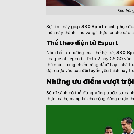
Kèo bóng
Sự tỉ mỉ này giúp
SBO Sport
chinh phục đượ
môn này thành “mỏ vàng” thực sự cho các ta
Thể thao điện tử Esport
Nắm bắt xu hướng của thế hệ trẻ,
SBO Spo
League of Legends, Dota 2 hay CS:GO vào sả
thù như “mạng chiến công đầu” hay “phá trụ
đặt cược vào các đội tuyển yêu thích nay t
Những ưu điểm vượt trội
Sở dĩ sảnh có thể đứng vững trước sự cạnh tr
thực mà họ mang lại cho cộng đồng cược th