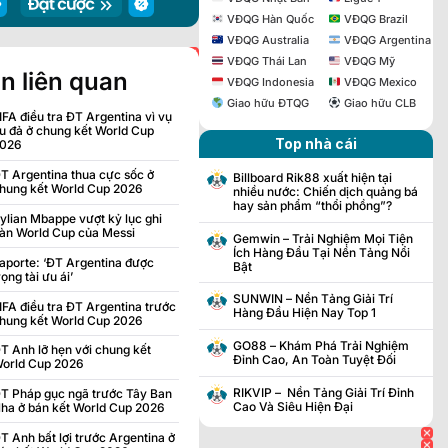
VĐQG Hàn Quốc
VĐQG Brazil
VĐQG Australia
VĐQG Argentina
VĐQG Thái Lan
VĐQG Mỹ
in liên quan
VĐQG Indonesia
VĐQG Mexico
Giao hữu ĐTQG
Giao hữu CLB
IFA điều tra ĐT Argentina vì vụ
̉u đả ở chung kết World Cup
Top nhà cái
026
T Argentina thua cực sốc ở
Billboard Rik88 xuất hiện tại
hung kết World Cup 2026
nhiều nước: Chiến dịch quảng bá
hay sản phẩm “thổi phồng”?
ylian Mbappe vượt kỷ lục ghi
àn World Cup của Messi
Gemwin – Trải Nghiệm Mọi Tiện
Ích Hàng Đầu Tại Nền Tảng Nổi
aporte: ‘ĐT Argentina được
Bật
rọng tài ưu ái’
SUNWIN – Nền Tảng Giải Trí
IFA điều tra ĐT Argentina trước
Hàng Đầu Hiện Nay Top 1
hung kết World Cup 2026
GO88 – Khám Phá Trải Nghiệm
T Anh lỡ hẹn với chung kết
Đỉnh Cao, An Toàn Tuyệt Đối
orld Cup 2026
RIKVIP – Nền Tảng Giải Trí Đỉnh
T Pháp gục ngã trước Tây Ban
Cao Và Siêu Hiện Đại
ha ở bán kết World Cup 2026
T Anh bất lợi trước Argentina ở