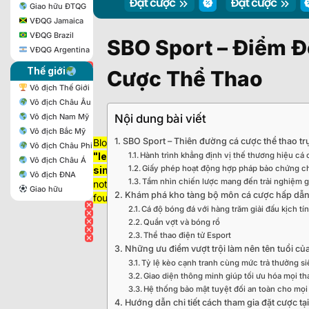
Giao hữu ĐTQG
VĐQG Jamaica
VĐQG Brazil
SBO Sport – Điểm Đ
VĐQG Argentina
Thế giới
Cược Thể Thao
Vô địch Thế Giới
Vô địch Châu Âu
Vô địch Nam Mỹ
Nội dung bài viết
Vô địch Bắc Mỹ
SBO Sport – Thiên đường cá cược thể thao tr
Block
Vô địch Châu Phi
"left-
Hành trình khẳng định vị thế thương hiệu cá 
Vô địch Châu Á
Giấy phép hoạt động hợp pháp bảo chứng ch
single"
Vô địch ĐNA
Tầm nhìn chiến lược mang đến trải nghiệm gi
not
Giao hữu
Khám phá kho tàng bộ môn cá cược hấp dẫn
found
Cá độ bóng đá với hàng trăm giải đấu kịch tí
Quần vợt và bóng rổ
Thể thao điện tử Esport
Những ưu điểm vượt trội làm nên tên tuổi củ
Tỷ lệ kèo cạnh tranh cùng mức trả thưởng s
Giao diện thông minh giúp tối ưu hóa mọi th
Hệ thống bảo mật tuyệt đối an toàn cho mọi
Hướng dẫn chi tiết cách tham gia đặt cược tạ