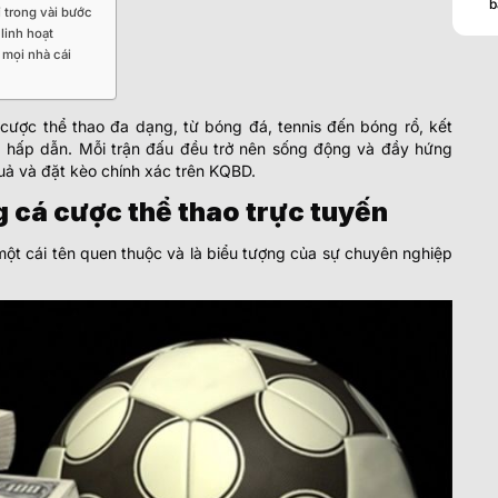
b
 trong vài bước
linh hoạt
 mọi nhà cái
ược thể thao đa dạng, từ bóng đá, tennis đến bóng rổ, kết
 và hấp dẫn. Mỗi trận đấu đều trở nên sống động và đầy hứng
quả và đặt kèo chính xác trên KQBD.
 cá cược thể thao trực tuyến
một cái tên quen thuộc và là biểu tượng của sự chuyên nghiệp