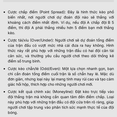
Cược chấp điểm (Point Spread): Đây là hình thức kèo phổ
biến nhất, nơi người chơi dự đoán đội nào sẽ thắng với
khoảng cách điểm nhất định. Ví dụ, nếu đội A chấp đội B 5
điểm, thì đội A phải thắng nhiều hơn 5 điểm bạn mới thắng
kèo.
Cược tài/xỉu (Over/Under): Người chơi sẽ dự đoán tổng điểm
của trận đấu có vượt mức nhà cái đưa ra hay không. Hình
thức này rất phù hợp với những trận đấu có hai đội cân tài
cân sức, và thường yêu cầu người chơi theo dõi thống kê
điểm số trung bình.
Cược kèo chẵn/lẻ (Odd/Even): Một lựa chọn nhanh gọn, bạn
chỉ cần đoán tổng điểm cuối trận là số chẵn hay lẻ. Mặc dù
đơn giản, nhưng loại này lại mang tính may rủi cao và tạo cảm
giác hồi hộp, thích hợp cho những người chơi mới.
Cược kết quả chính xác (Moneyline): Đặt kèo trực tiếp vào
đội thắng trận mà không cần quan tâm đến điểm chấp. Loại
này phù hợp với những trận đấu có đội cửa trên rõ ràng, giúp
người chơi tập trung vào phân tích sức mạnh thực tế của đội
bóng.