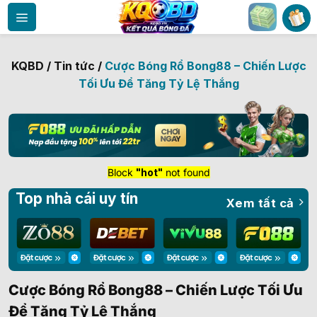
Bỏ
qua
nội
dung
KQBD
/
Tin tức
/
Cược Bóng Rổ Bong88 – Chiến Lược
Tối Ưu Để Tăng Tỷ Lệ Thắng
Block
"hot"
not found
Top nhà cái uy tín
Xem tất cả
Cược Bóng Rổ Bong88 – Chiến Lược Tối Ưu
Để Tăng Tỷ Lệ Thắng