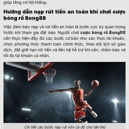
giúp tăng cơ hội thắng.
Hướng dẫn nạp rút tiền an toàn khi chơi cược
bóng rổ Bong88
Việc đảm bảo nạp và rút tiền an toàn là bước cực kỳ quan trọng
trước khi tham gia đặt kèo. Người chơi
cược bóng rổ Bong88
cần thực hiện đầy đủ các bước cơ bản như xác thực tài khoản,
chọn phương thức thanh toán chính thức, theo dõi lịch sử giao
dịch, đặt giới hạn rút tiền và liên hệ hỗ trợ khi cần, nhằm bảo vệ
tối đa tài khoản cá nhân.
Chi tiết các bước nạp rút vốn cá độ cho tân thủ