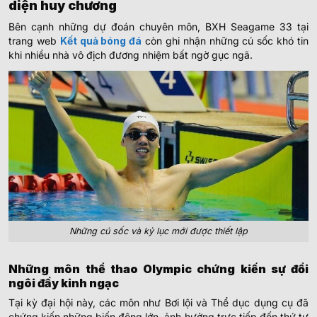
diện huy chương
Bên cạnh những dự đoán chuyên môn, BXH Seagame 33 tại
trang web
Kết quả bóng đá
còn ghi nhận những cú sốc khó tin
khi nhiều nhà vô địch đương nhiệm bất ngờ gục ngã.
Những cú sốc và kỷ lục mới được thiết lập
Những môn thể thao Olympic chứng kiến sự đổi
ngôi đầy kinh ngạc
Tại kỳ đại hội này, các môn như Bơi lội và Thể dục dụng cụ đã
chứng kiến những biến động lớn, ảnh hưởng trực tiếp đến thứ tự