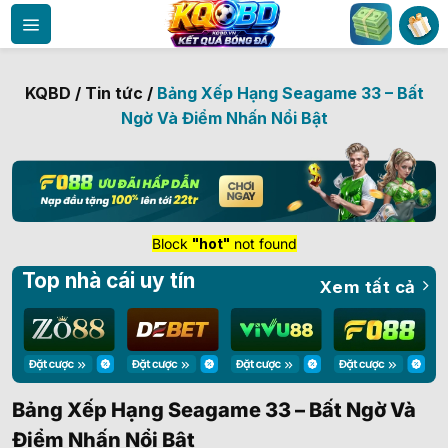
Bỏ
qua
nội
dung
KQBD
/
Tin tức
/
Bảng Xếp Hạng Seagame 33 – Bất
Ngờ Và Điểm Nhấn Nổi Bật
Block
"hot"
not found
Top nhà cái uy tín
Xem tất cả
Bảng Xếp Hạng Seagame 33 – Bất Ngờ Và
Điểm Nhấn Nổi Bật