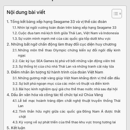
Nội dung bài viết
Tổng kết bảng xếp hạng Seagame 33 và vị thế các đoàn
Nhìn lại ngôi vương toàn đoàn trên bảng xếp hạng Seagame 33
Cuộc đua tam mã kịch tính giữa Thái Lan, Việt Nam và Indonesia
Sự vươn mình mạnh mẽ của các quốc gia tốp dưới khu vực
Những bất ngờ chấn động làm thay đổi cục diện huy chương
Những môn thể thao Olympic chứng kiến sự đổi ngôi đầy kinh
ngạc
Các kỷ lục SEA Games bị phá vỡ bởi những vận động viên trẻ
Sự thống trị của chủ nhà Thái Lan và những tranh cãi nảy lửa
Điểm nhấn ấn tượng từ hành trình của đoàn Việt Nam
Những gương mặt vàng giúp Việt Nam khẳng định vị thế dẫn đầu
Sự bứt phá ngoạn mục của các môn võ thuật và điền kinh
Bài học kinh nghiệm quý giá cho thể thao nước nhà sau đại hội
Dấu ấn văn hóa và công tác tổ chức tại xứ Chùa Vàng
Lễ bế mạc hoành tráng đậm chất nghệ thuật truyền thống Thái
Lan
Tinh thần hữu nghị giữa các quốc gia Đông Nam Á được thắt
chặt
Kỳ vọng về sự phát triển của thể thao khu vực trong tương lai
Kết luận