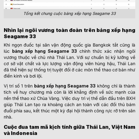
Tổng kết chung cuộc bảng xếp hạng Seagame 33
Nhìn lại ngôi vương toàn đoàn trên bảng xếp hạng
Seagame 33
Khi ngọn đuốc tại sân vận động quốc gia Bangkok tắt cũng là
lúc
bảng xếp hạng Seagame 33
chính thức xác nhận ngôi
vương thuộc về chủ nhà Thái Lan. Với sự chuẩn bị kỹ lưỡng về
cơ sở vật chất và lực lượng vận động viên hùng hậu, Thái Lan
đã thể hiện sự thống trị tuyệt đối ở các môn thể thao cơ bản như
điền kinh và bơi lội.
Vị trí số 1 trên
bảng xếp hạng Seagame 33
không chỉ là thành
tích về huy chương mà còn là lời khẳng định về sức mạnh của
nền thể thao xứ Chùa Vàng. Việc duy trì vị thế dẫn đầu trên BXH
giúp Thái Lan tạo ra khoảng cách an toàn với các đối thủ bám
đuổi phía sau, kết thúc một kỳ đại hội thành công rực rỡ trên sân
nhà.
Cuộc đua tam mã kịch tính giữa Thái Lan, Việt Nam
và Indonesia