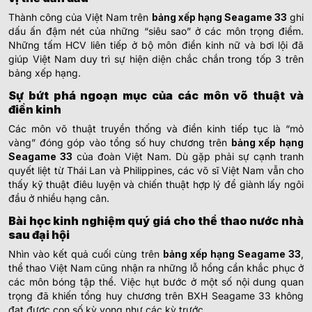
Thành công của Việt Nam trên
bảng xếp hạng Seagame 33
ghi
dấu ấn đậm nét của những “siêu sao” ở các môn trọng điểm.
Những tấm HCV liên tiếp ở bộ môn điền kinh nữ và bơi lội đã
giúp Việt Nam duy trì sự hiện diện chắc chắn trong tốp 3 trên
bảng xếp hạng.
Sự bứt phá ngoạn mục của các môn võ thuật và
điền kinh
Các môn võ thuật truyền thống và điền kinh tiếp tục là “mỏ
vàng” đóng góp vào tổng số huy chương trên
bảng xếp hạng
Seagame 33
của đoàn Việt Nam. Dù gặp phải sự cạnh tranh
quyết liệt từ Thái Lan và Philippines, các võ sĩ Việt Nam vẫn cho
thấy kỹ thuật điêu luyện và chiến thuật hợp lý để giành lấy ngôi
đầu ở nhiều hạng cân.
Bài học kinh nghiệm quý giá cho thể thao nước nhà
sau đại hội
Nhìn vào kết quả cuối cùng trên
bảng xếp hạng Seagame 33
,
thể thao Việt Nam cũng nhận ra những lỗ hổng cần khắc phục ở
các môn bóng tập thể. Việc hụt bước ở một số nội dung quan
trọng đã khiến tổng huy chương trên BXH Seagame 33 không
đạt được con số kỳ vọng như các kỳ trước.