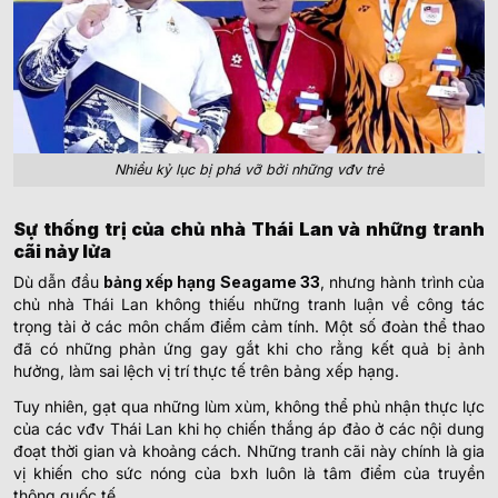
Nhiều kỷ lục bị phá vỡ bởi những vđv trẻ
Sự thống trị của chủ nhà Thái Lan và những tranh
cãi nảy lửa
Dù dẫn đầu
bảng xếp hạng Seagame 33
, nhưng hành trình của
chủ nhà Thái Lan không thiếu những tranh luận về công tác
trọng tài ở các môn chấm điểm cảm tính. Một số đoàn thể thao
đã có những phản ứng gay gắt khi cho rằng kết quả bị ảnh
hưởng, làm sai lệch vị trí thực tế trên bảng xếp hạng.
Tuy nhiên, gạt qua những lùm xùm, không thể phủ nhận thực lực
của các vđv Thái Lan khi họ chiến thắng áp đảo ở các nội dung
đoạt thời gian và khoảng cách. Những tranh cãi này chính là gia
vị khiến cho sức nóng của bxh luôn là tâm điểm của truyền
thông quốc tế.