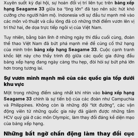
Xuyên suốt kỳ đại hội, sự hoán đổi vị trí liên tục trên
bảng xếp
hạng Seagame 33
giữa ba “ông lớn” đã tạo nên sức hút khó
cưỡng cho người hâm mộ. Indonesia với sự đầu tư mạnh mẽ vào
các môn võ thuật và cầu lông đã có những thời điểm vươn lên vị
trí thứ hai, đe dọa trực tiếp ngôi vị của Việt Nam.
Tuy nhiên, bằng bản lĩnh ở những ngày thi đấu cuối cùng, đoàn
thể thao Việt Nam đã bứt phá mạnh mẽ để củng cố thứ hạng
của mình trên
bảng xếp hạng Seagame 33
. Cuộc cạnh tranh
khốc liệt này cho thấy trình độ giữa các quốc gia đứng đầu
bảng xếp hạng đang ngày càng thu hẹp, đòi hỏi sự bứt phá lớn
hơn trong tương lai.
Sự vươn mình mạnh mẽ của các quốc gia tốp dưới
khu vực
Một trong những điểm sáng nhất khi nhìn vào
bảng xếp hạng
Seagame 33
chính là sự tiến bộ của các đoàn như Campuchia
và Philippines. Không còn là những đội “lót đường”, các vận
động viên từ những quốc gia này đã giành được những tấm
HCV quý giá ở các môn Olympic, làm thay đổi đáng kể diện mạo
của bảng xếp hạng.
Những bất ngờ chấn động làm thay đổi cục