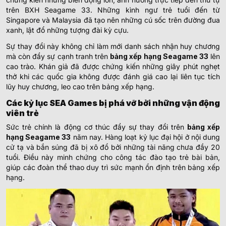
trên BXH Seagame 33. Những kình ngư trẻ tuổi đến từ
Singapore và Malaysia đã tạo nên những cú sốc trên đường đua
xanh, lật đổ những tượng đài kỳ cựu.
Sự thay đổi này không chỉ làm mới danh sách nhận huy chương
mà còn đẩy sự cạnh tranh trên
bảng xếp hạng Seagame 33
lên
cao trào. Khán giả đã được chứng kiến những giây phút nghẹt
thở khi các quốc gia không được đánh giá cao lại liên tục tích
lũy huy chương, leo cao trên bảng xếp hạng.
Các kỷ lục SEA Games bị phá vỡ bởi những vận động
viên trẻ
Sức trẻ chính là động cơ thúc đẩy sự thay đổi trên
bảng xếp
hạng Seagame 33
năm nay. Hàng loạt kỷ lục đại hội ở nội dung
cử tạ và bắn súng đã bị xô đổ bởi những tài năng chưa đầy 20
tuổi. Điều này minh chứng cho công tác đào tạo trẻ bài bản,
giúp các đoàn thể thao duy trì sức mạnh ổn định trên bảng xếp
hạng.