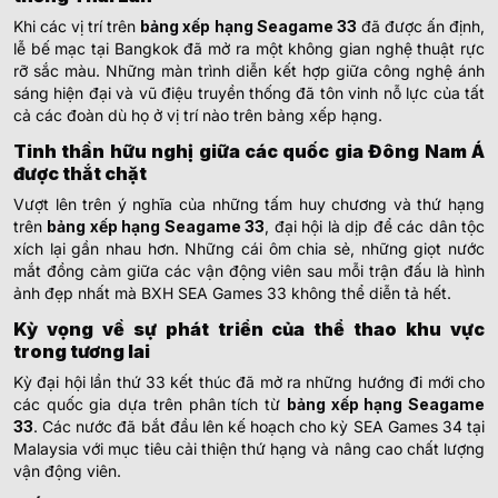
Khi các vị trí trên
bảng xếp hạng Seagame 33
đã được ấn định,
lễ bế mạc tại Bangkok đã mở ra một không gian nghệ thuật rực
rỡ sắc màu. Những màn trình diễn kết hợp giữa công nghệ ánh
sáng hiện đại và vũ điệu truyền thống đã tôn vinh nỗ lực của tất
cả các đoàn dù họ ở vị trí nào trên bảng xếp hạng.
Tinh thần hữu nghị giữa các quốc gia Đông Nam Á
được thắt chặt
Vượt lên trên ý nghĩa của những tấm huy chương và thứ hạng
trên
bảng xếp hạng Seagame 33
, đại hội là dịp để các dân tộc
xích lại gần nhau hơn. Những cái ôm chia sẻ, những giọt nước
mắt đồng cảm giữa các vận động viên sau mỗi trận đấu là hình
ảnh đẹp nhất mà BXH SEA Games 33 không thể diễn tả hết.
Kỳ vọng về sự phát triển của thể thao khu vực
trong tương lai
Kỳ đại hội lần thứ 33 kết thúc đã mở ra những hướng đi mới cho
các quốc gia dựa trên phân tích từ
bảng xếp hạng Seagame
33
. Các nước đã bắt đầu lên kế hoạch cho kỳ SEA Games 34 tại
Malaysia với mục tiêu cải thiện thứ hạng và nâng cao chất lượng
vận động viên.