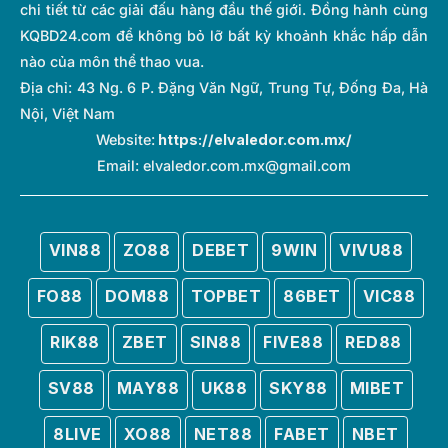
chi tiết từ các giải đấu hàng đầu thế giới. Đồng hành cùng
KQBD24.com để không bỏ lỡ bất kỳ khoảnh khắc hấp dẫn
nào của môn thể thao vua.
Địa chỉ:
43 Ng. 6 P. Đặng Văn Ngữ, Trung Tự, Đống Đa, Hà
Nội, Việt Nam
Website:
https://elvaledor.com.mx/
Email:
elvaledor.com.mx@gmail.com
VIN88
ZO88
DEBET
9WIN
VIVU88
FO88
DOM88
TOPBET
86BET
VIC88
RIK88
ZBET
SIN88
FIVE88
RED88
SV88
MAY88
UK88
SKY88
MIBET
8LIVE
XO88
NET88
FABET
NBET