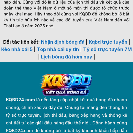
hấp dẫn. Cùng với đó là dữ liệu của lịch thi đấu và kết quả của
đoàn thể thao Việt Nam ở một số môn thi được tổ chức trước
ngày khai mạc. Hãy theo dõi cùng với KQBD để không bỏ lỡ bất
kỳ tin tức hữu ích nào về các đội tuyển của Việt Nam đến với
Thái Lan ở năm 2025 nhé.
Đối tác liên kết:
Nhận định bóng đá
|
Kqbd trực tuyến
|
Kèo nhà cái 5
|
Top nhà cái uy tín
|
Tỷ số trực tuyến 7M
|
Lịch bóng đá hôm nay
|
KQBD24.com
là nền tảng cập nhật kết quả bóng đá nhanh
chóng, chính xác và đầy đủ. Chúng tôi mang đến thông tin
tỷ số trực tuyến, lịch thi đấu, bảng xếp hạng và thống kê
chi tiết từ các giải đấu hàng đầu thế giới. Đồng hành cùng
KQBD24.com để không bỏ lỡ bất kỳ khoảnh khắc hấp dẫn