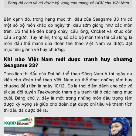
Bóng đá nam và nữ được kỳ vọng cao mang về HCV cho Việt Nam
Bên cạnh đó, trong hạng mục thi đấu của Seagame 33 thì có
một số bộ môn khác có ngày thi đấu sớm giống như các môn
trên. Có thể kể đến bóng chày, cầu lông, Cricket và khúc côn
cầu 5 người. Tuy nhiên, trong số các bộ môn trên thì cầu lông là
môn đấu thế mạnh của đoàn thể thao Việt Nam và được đặt
mục tiêu giành về huy chương.
Khi nào Việt Nam mới được tranh huy chương
Seagame 33?
Theo lịch thi đấu của Đại hội thể thao Đông Nam Á thì ngày dự
kiến cho đoàn thể thao Việt Nam có thể đoạt những tấm huy
chương đầu tiên là ngày 10/12. Đó là thời điểm dành cho các võ
sĩ của đội tuyển Taekwondo tham gia tranh tài ở các hạng mục
cuối. Đáng chú ý, đây là một trong những môn đấu trọng tâm
được kỳ vọng sẽ giúp cho đoàn đạt được chỉ tiêu về thành tích
thi đấu đã được đề ra.