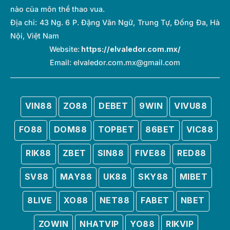
nào của môn thể thao vua.
Địa chỉ:
43 Ng. 6 P. Đặng Văn Ngữ, Trung Tự, Đống Đa, Hà
Nội, Việt Nam
Website:
https://elvaledor.com.mx/
Email:
elvaledor.com.mx@gmail.com
VIN88
ZO88
DEBET
9WIN
VIVU88
FO88
DOM88
TOPBET
86BET
VIC88
RIK88
ZBET
SIN88
FIVE88
RED88
SV88
MAY88
UK88
SKY88
MIBET
8LIVE
XO88
NET88
FABET
NBET
ZOWIN
NHATVIP
YO88
RIKVIP