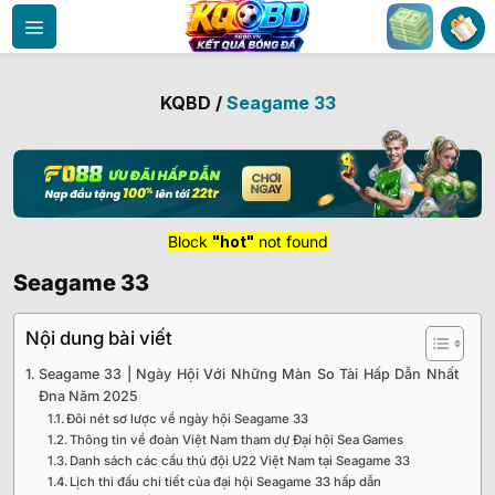
Bỏ
qua
nội
dung
KQBD
/
Seagame 33
Block
"hot"
not found
Seagame 33
Nội dung bài viết
Seagame 33 | Ngày Hội Với Những Màn So Tài Hấp Dẫn Nhất
Đna Năm 2025
Đôi nét sơ lược về ngày hội Seagame 33
Thông tin về đoàn Việt Nam tham dự Đại hội Sea Games
Danh sách các cầu thủ đội U22 Việt Nam tại Seagame 33
Lịch thi đấu chi tiết của đại hội Seagame 33 hấp dẫn