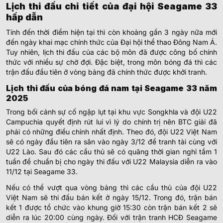
Lịch thi đấu chi tiết của đại hội Seagame 33
hấp dẫn
Tính đến thời điểm hiện tại thì còn khoảng gần 3 ngày nữa mới
đến ngày khai mạc chính thức của Đại hội thể thao Đông Nam Á.
Tuy nhiên, lịch thi đấu của các bộ môn đã được công bố chính
thức với nhiều sự chờ đợi. Đặc biệt, trong môn bóng đá thì các
trận đấu đầu tiên ở vòng bảng đã chính thức được khởi tranh.
Lịch thi đấu của bóng đá nam tại Seagame 33 năm
2025
Trong bối cảnh sự cố ngập lụt tại khu vực Songkhla và đội U22
Campuchia quyết định rút lui vì lý do chính trị nên BTC giải đã
phải có những điều chỉnh nhất định. Theo đó, đội U22 Việt Nam
sẽ có ngày đầu tiên ra sân vào ngày 3/12 để tranh tài cùng với
U22 Lào. Sau đó các cầu thủ sẽ có quãng thời gian nghỉ tầm 1
tuần để chuẩn bị cho ngày thi đấu với U22 Malaysia diễn ra vào
11/12 tại Seagame 33.
Nếu có thể vượt qua vòng bảng thì các cầu thủ của đội U22
Việt Nam sẽ thi đấu bán kết ở ngày 15/12. Trong đó, trận bán
kết 1 được tổ chức vào khung giờ 15:30 còn trận bán kết 2 sẽ
diễn ra lúc 20:00 cùng ngày. Đối với trận tranh HCĐ Seagame