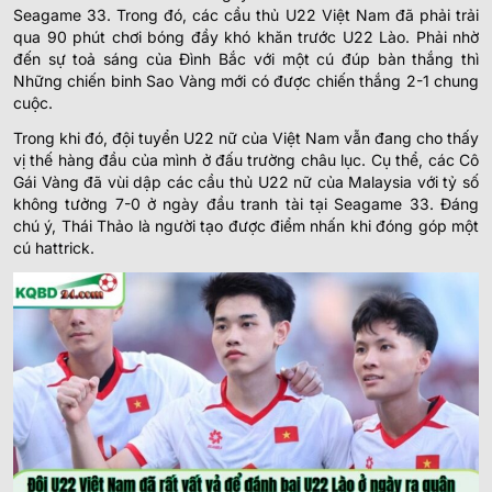
Seagame 33. Trong đó, các cầu thủ U22 Việt Nam đã phải trải
qua 90 phút chơi bóng đầy khó khăn trước U22 Lào. Phải nhờ
đến sự toả sáng của Đình Bắc với một cú đúp bàn thắng thì
Những chiến binh Sao Vàng mới có được chiến thắng 2-1 chung
cuộc.
Trong khi đó, đội tuyển U22 nữ của Việt Nam vẫn đang cho thấy
vị thế hàng đầu của mình ở đấu trường châu lục. Cụ thể, các Cô
Gái Vàng đã vùi dập các cầu thủ U22 nữ của Malaysia với tỷ số
không tưởng 7-0 ở ngày đầu tranh tài tại Seagame 33. Đáng
chú ý, Thái Thảo là người tạo được điểm nhấn khi đóng góp một
cú hattrick.