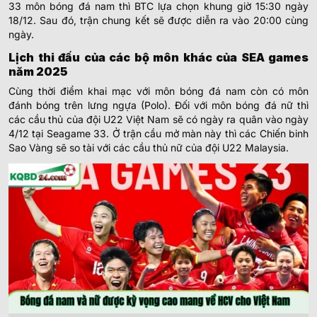
33 môn bóng đá nam thì BTC lựa chọn khung giờ 15:30 ngày
18/12. Sau đó, trận chung kết sẽ được diễn ra vào 20:00 cùng
ngày.
Lịch thi đấu của các bộ môn khác của SEA games
năm 2025
Cùng thời điểm khai mạc với môn bóng đá nam còn có môn
đánh bóng trên lưng ngựa (Polo). Đối với môn bóng đá nữ thì
các cầu thủ của đội U22 Việt Nam sẽ có ngày ra quân vào ngày
4/12 tại Seagame 33. Ở trận cầu mở màn này thì các Chiến binh
Sao Vàng sẽ so tài với các cầu thủ nữ của đội U22 Malaysia.