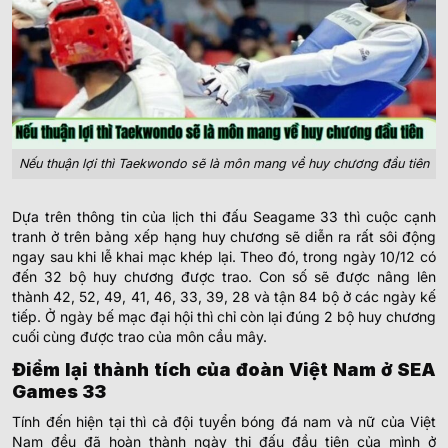
Nếu thuận lợi thì Taekwondo sẽ là môn mang về huy chương đầu tiên
Dựa trên thông tin của lịch thi đấu Seagame 33 thì cuộc cạnh
tranh ở trên bảng xếp hạng huy chương sẽ diễn ra rất sôi động
ngay sau khi lễ khai mạc khép lại. Theo đó, trong ngày 10/12 có
đến 32 bộ huy chương được trao. Con số sẽ được nâng lên
thành 42, 52, 49, 41, 46, 33, 39, 28 và tận 84 bộ ở các ngày kế
tiếp. Ở ngày bế mạc đại hội thì chỉ còn lại đúng 2 bộ huy chương
cuối cùng được trao của môn cầu mây.
Điểm lại thành tích của đoàn Việt Nam ở SEA
Games 33
Tính đến hiện tại thì cả đội tuyển bóng đá nam và nữ của Việt
Nam đều đã hoàn thành ngày thi đấu đầu tiên của mình ở