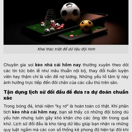
Khai thác triệt để dữ liệu đội hình
Chuyên gia soi
kèo nhà cái hôm nay
thường xuyên theo dõi
các tin tức bên lề như mâu thuẫn nội bộ, thay đổi huấn luyện
viên hay thậm chí là vấn đề nợ lương. Những yếu tố tâm lý này
ảnh hưởng trực tiếp đến đôi chân của các cầu thủ trên sân.
Tận dụng lịch sử đối đầu để đưa ra dự đoán chuẩn
xác
Trong bóng đá, khái niệm “kỵ rơ” là hoàn toàn có thật. Khi phân
tích
kèo nhà cái hôm nay
, bạn sẽ thấy có những đội bóng dù
yếu hơn nhưng luôn gây khó khăn cho các ông lớn trong quá
khứ. Lịch sử đối đầu là kho tàng dữ liệu giúp bạn nhận ra những
quy luật ngầm mà các con số thống kê phong độ hiện tại đôi khi