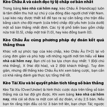
Kèo Châu Á và cách đọc tỷ lệ chấp cơ bản nhất
Trong bảng
kèo nhà cái hôm nay
, kèo Châu Á (Handicap) luôn
là tâm điểm thu hút sự chú ý của đông đảo người chơi Việt Nam.
Loại kèo này được thiết kế để tạo ra sự cân bằng cho trận đấu
bằng cách cho đội mạnh (cửa trên) chấp đội yếu hơn (cửa dưới)
một số bàn thắng nhất định. Các tỷ lệ phổ biến bao gồm chấp
nửa trái (0.5), chấp một trái (1.0), hay kèo đồng banh (0).
Kèo Châu Âu cùng phương pháp dự đoán kết quả
thắng thua
Khác với sự phức tạp của kèo chấp, kèo Châu Âu (1×2) lại vô
cùng đơn giản và phù hợp với những người mới tìm hiểu về
kèo
nhà cái hôm nay
. Bạn chỉ có ba lựa chọn duy nhất: 1 (Đội chủ
nhà thắng), X (Hai đội hòa), và 2 (Đội khách thắng). Tuy đơn
giản, nhưng để thắng kèo Châu Âu khi xem bảng cược, bạn cần
có khả năng đánh giá thực lực tổng thể tốt.
Kèo Tài Xỉu và bí quyết phân tích tổng số bàn thắng
Kèo Tài Xỉu (Over/Under) là hình thức cược dựa trên tổng số bàn
thắng mà cả hai đội ghi được. Khi xem bảng
kèo nhà cái hôm
nay
, nhà cái sẽ đưa ra một con số dự đoán, ví dụ 2.5 bàn. Nếu
bạn tin rằng trận đấu có từ 3 bàn trở lên, bạn chọn Tài; ngược