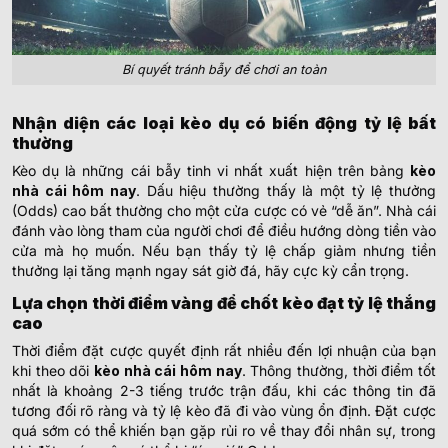
Bí quyết tránh bẫy để chơi an toàn
Nhận diện các loại kèo dụ có biến động tỷ lệ bất
thường
Kèo dụ là những cái bẫy tinh vi nhất xuất hiện trên bảng
kèo
nhà cái hôm nay
. Dấu hiệu thường thấy là một tỷ lệ thưởng
(Odds) cao bất thường cho một cửa cược có vẻ “dễ ăn”. Nhà cái
đánh vào lòng tham của người chơi để điều hướng dòng tiền vào
cửa mà họ muốn. Nếu bạn thấy tỷ lệ chấp giảm nhưng tiền
thưởng lại tăng mạnh ngay sát giờ đá, hãy cực kỳ cẩn trọng.
Lựa chọn thời điểm vàng để chốt kèo đạt tỷ lệ thắng
cao
Thời điểm đặt cược quyết định rất nhiều đến lợi nhuận của bạn
khi theo dõi
kèo nhà cái hôm nay
. Thông thường, thời điểm tốt
nhất là khoảng 2-3 tiếng trước trận đấu, khi các thông tin đã
tương đối rõ ràng và tỷ lệ kèo đã đi vào vùng ổn định. Đặt cược
quá sớm có thể khiến bạn gặp rủi ro về thay đổi nhân sự, trong