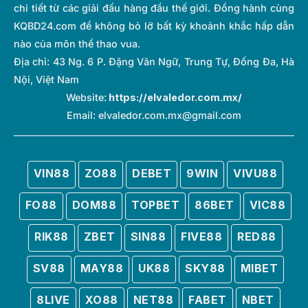
chi tiết từ các giải đấu hàng đầu thế giới. Đồng hành cùng
KQBD24.com để không bỏ lỡ bất kỳ khoảnh khắc hấp dẫn
nào của môn thể thao vua.
Địa chỉ:
43 Ng. 6 P. Đặng Văn Ngữ, Trung Tự, Đống Đa, Hà
Nội, Việt Nam
Website:
https://elvaledor.com.mx/
Email:
elvaledor.com.mx@gmail.com
VIN88
ZO88
DEBET
9WIN
VIVU88
FO88
DOM88
TOPBET
86BET
VIC88
RIK88
ZBET
SIN88
FIVE88
RED88
SV88
MAY88
UK88
SKY88
MIBET
8LIVE
XO88
NET88
FABET
NBET