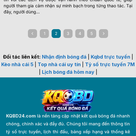
người tham gia cảm nhận sự minh bạch trong từng thao tác. Tại
đây, người dùng...
1
2
3
4
5
Đối tác liên kết:
Nhận định bóng đá
|
Kqbd trực tuyến
|
Kèo nhà cái 5
|
Top nhà cái uy tín
|
Tỷ số trực tuyến 7M
|
Lịch bóng đá hôm nay
|
KQBD24.com
là nền tảng cập nhật kết quả bóng đá nhanh
chóng, chính xác và đầy đủ. Chúng tôi mang đến thông tin
tỷ số trực tuyến, lịch thi đấu, bảng xếp hạng và thống kê